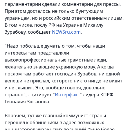
парламентарии сделали комментарии для прессы.
При этом досталось не только бунтующим
украинцам, но и российским ответственным лицам.
В том числе, послу РФ на Украине Михаилу
Зурабову,
сообщает
NEWSru.com
.
"Надо побольше думать о том, чтобы наши
интересы там представляли
высокопрофессиональные грамотные люди,
желательно знающие украинскую мову. А когда
послом там работает господин Зурабов, ни одной
депеши не прислал, которого никто нигде не видит
и не слышит. Это, вообще говоря, довольно
странно", - цитирует "
Интерфакс
" лидера КПРФ
Геннадия Зюганова.
Впрочем, тут же главный коммунист страны
перешел к обвинениям в адрес возможных
инициаторов украинских волнений. "Еще более