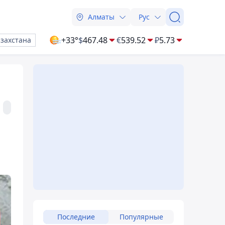
Алматы
Рус
+33°
$
467.48
€
539.52
₽
5.73
азахстана
Последние
Популярные