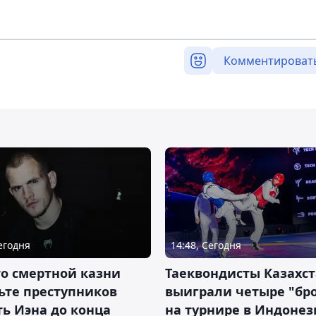
Комментироват
Сегодня
14:48, Сегодня
о смертной казни
Таеквондисты Казахс
ьте преступников
выиграли четыре "бр
ь Иэна до конца
на турнире в Индоне