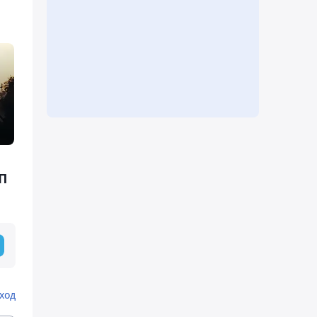
П
ход