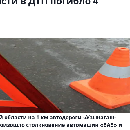
сти в ДТП погибло 4
 области на 1 км автодороги «Узынагаш-
 произошло столкновение автомашин «ВАЗ» и