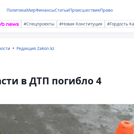
Политика
Мир
Финансы
Статьи
Происшествия
Право
#Спецпроекты
#Новая Конституция
#Гордость К
вости
Редакция Zakon.kz
сти в ДТП погибло 4