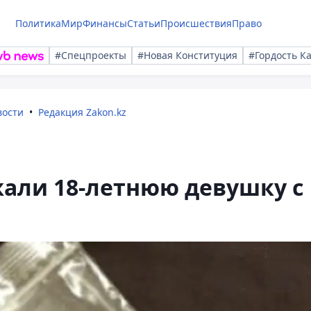
Политика
Мир
Финансы
Статьи
Происшествия
Право
#Спецпроекты
#Новая Конституция
#Гордость К
вости
Редакция Zakon.kz
али 18-летнюю девушку с