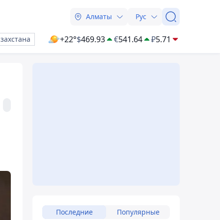
Алматы
Рус
+22°
$
469.93
€
541.64
₽
5.71
азахстана
Последние
Популярные