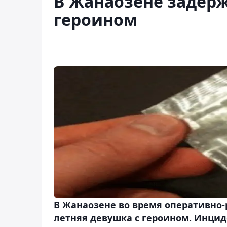
В Жанаозене задерж
героином
В Жанаозене во время оперативно
летняя девушка с героином. Инциде