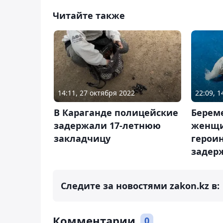
Читайте также
14:11, 27 октября 2022
22:09, 
В Караганде полицейские
Берем
задержали 17-летнюю
женщи
закладчицу
герои
задер
Следите за новостями zakon.kz в:
Комментарии
0