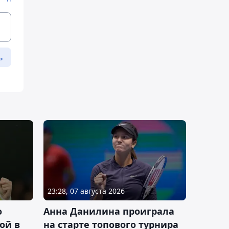
ь
23:28, 07 августа 2026
о
Анна Данилина проиграла
ой в
на старте топового турнира