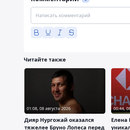
Читайте также
01:08, 08 августа 2026
00:44, 0
Дияр Нургожай оказался
Елена
тяжелее Бруно Лопеса перед
уника