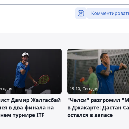
Комментироват
Сегодня
19:10, Сегодня
сист Дамир Жалгасбай
"Челси" разгромил "
ся в два финала на
в Джакарте: Дастан С
нем турнире ITF
остался в запасе