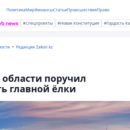
Политика
Мир
Финансы
Статьи
Происшествия
Право
#Спецпроекты
#Новая Конституция
#Гордость К
вости
Редакция Zakon.kz
 области поручил
ь главной ёлки