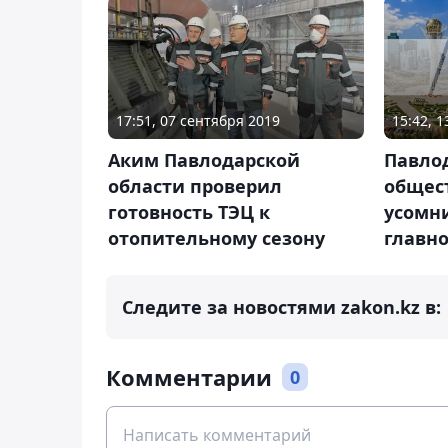
15:42, 
17:51, 07 сентября 2019
Павло
Аким Павлодарской
общес
области проверил
усомн
готовность ТЭЦ к
главно
отопительному сезону
Следите за новостями zakon.kz в:
Комментарии
0