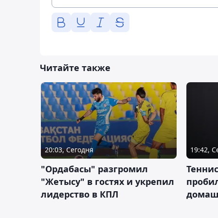
Читайте также
20:03, Сегодня
19:42, 
"Ордабасы" разгромил
Тенни
"Жетысу" в гостях и укрепил
пробил
лидерство в КПЛ
домаш