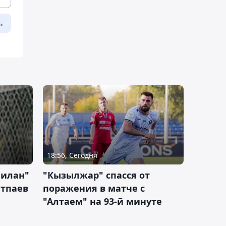
ь
18:56, Сегодня
Милан"
"Кызылжар" спасся от
атпаев
поражения в матче с
"Алтаем" на 93-й минуте