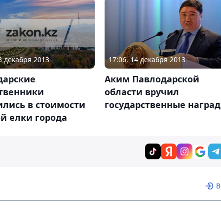
13 декабря 2013
17:06, 14 декабря 2013
дарские
Аким Павлодарской
твенники
области вручил
ились в стоимости
государственные награ
й елки города
В