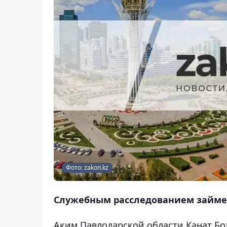
Фото: zakon.kz
Служебным расследованием займет
Аким Павлодарской области Канат Б