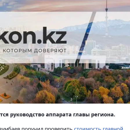
ся руководство аппарата главы региона.
озумбаев поручил проверить
стоимость главной