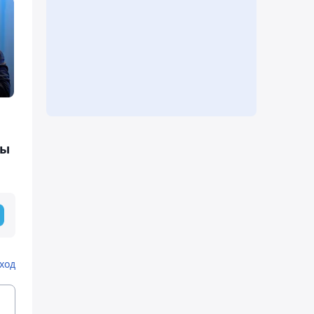
ды
ход