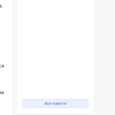
а.
ся
ие
Все новости