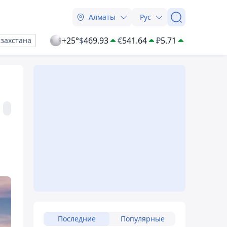
Алматы
Рус
+25°
$
469.93
€
541.64
₽
5.71
азахстана
Последние
Популярные