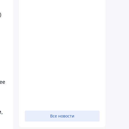
)
ее
и,
Все новости