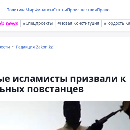
Политика
Мир
Финансы
Статьи
Происшествия
Право
#Спецпроекты
#Новая Конституция
#Гордость К
вости
Редакция Zakon.kz
ые исламисты призвали к
ьных повстанцев