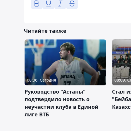
Читайте также
08:36, Сегодня
08:09, 
Руководство "Астаны"
Стал и
подтвердило новость о
"Бейба
неучастии клуба в Единой
Казахс
лиге ВТБ