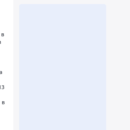
 в
n
а
13
 в