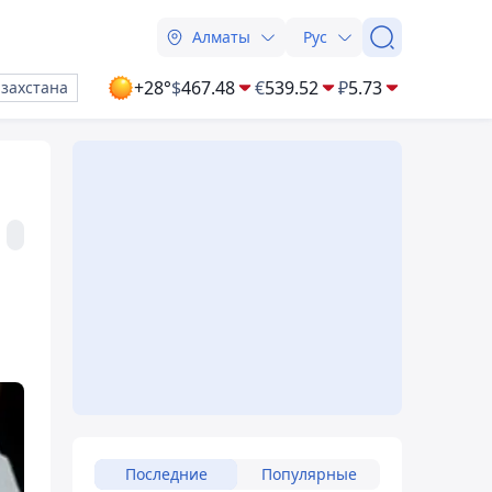
Алматы
Рус
+28°
$
467.48
€
539.52
₽
5.73
азахстана
Последние
Популярные