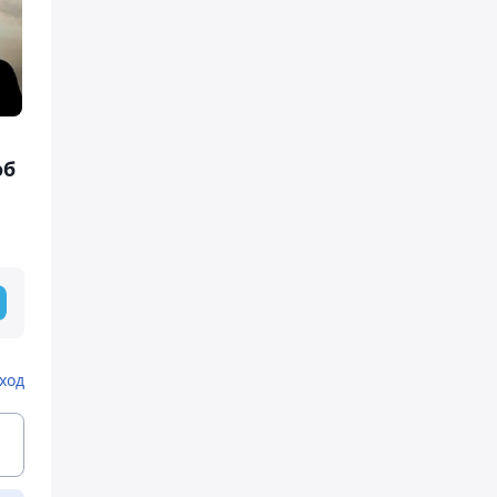
об
ход