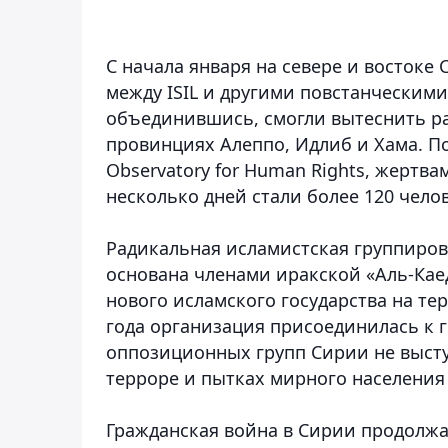
С начала января на севере и восток
между ISIL и другими повстанческим
объединившись, смогли вытеснить ра
провинциях Алеппо, Идлиб и Хама. П
Observatory for Human Rights, жертв
несколько дней стали более 120 челов
Радикальная исламистская группиров
основана членами иракской «Аль-Кае
нового исламского государства на т
года организация присоединилась к 
оппозиционных групп Сирии не высту
терроре и пытках мирного населения
Гражданская война в Сирии продолжае