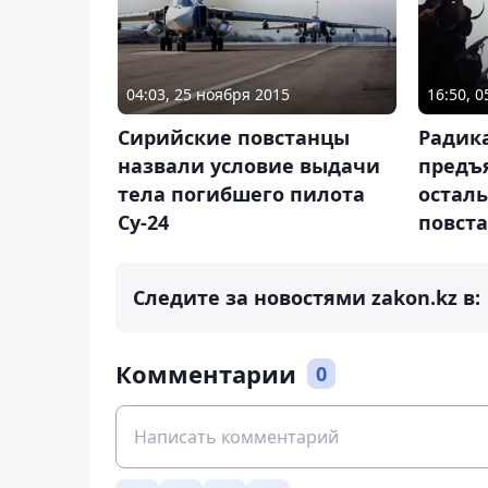
04:03, 25 ноября 2015
16:50, 
Сирийские повстанцы
Радик
назвали условие выдачи
предъ
тела погибшего пилота
остал
Су-24
повст
Следите за новостями zakon.kz в:
Комментарии
0