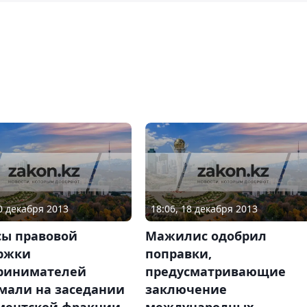
20 декабря 2013
18:06, 18 декабря 2013
сы правовой
Мажилис одобрил
ржки
поправки,
ринимателей
предусматривающие
мали на заседании
заключение
ментской фракции
международных