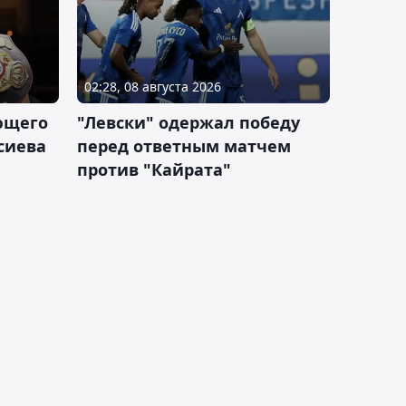
02:28, 08 августа 2026
ющего
"Левски" одержал победу
сиева
перед ответным матчем
против "Кайрата"