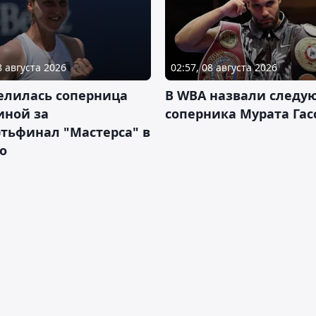
8 августа 2026
02:57, 08 августа 2026
елилась соперница
В WBA назвали следу
иной за
соперника Мурата Гас
тьфинал "Мастерса" в
о