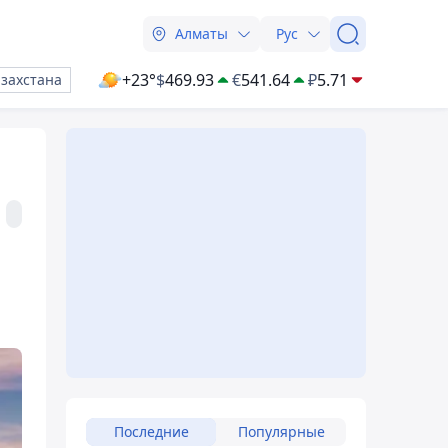
Алматы
Рус
+23°
$
469.93
€
541.64
₽
5.71
азахстана
Последние
Популярные