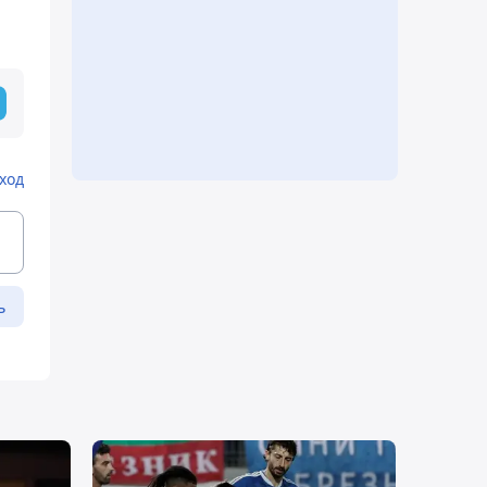
ход
ь