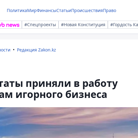
Политика
Мир
Финансы
Статьи
Происшествия
Право
#Спецпроекты
#Новая Конституция
#Гордость К
вости
Редакция Zakon.kz
таты приняли в работу
ам игорного бизнеса