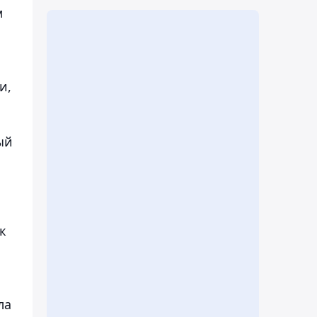
м
и,
ый
к
ла