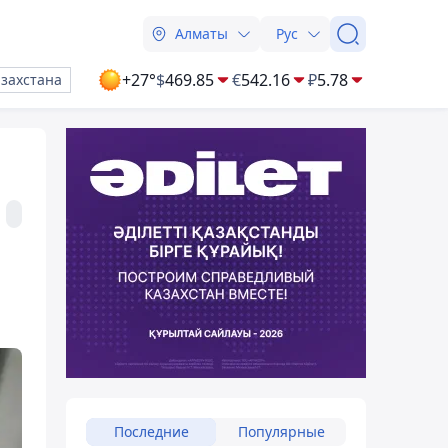
Алматы
Рус
+27°
$
469.85
€
542.16
₽
5.78
азахстана
Последние
Популярные