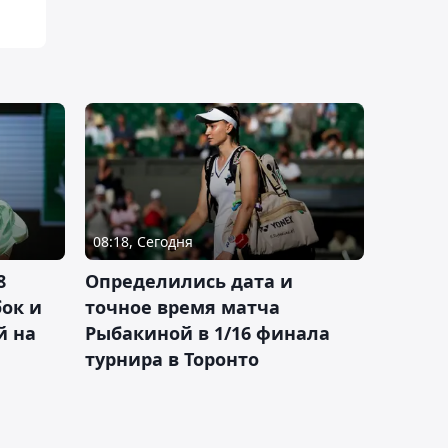
08:18, Сегодня
8
Определились дата и
ок и
точное время матча
й на
Рыбакиной в 1/16 финала
турнира в Торонто