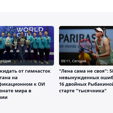
Сегодня
09:11, Сегодня
жидать от гимнасток
"Лена сама не своя": 5
тана на
невынужденных ошиб
фикационном к ОИ
16 двойных Рыбакино
онате мира в
старте "тысячника"
нии