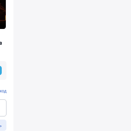
в
ход
ь