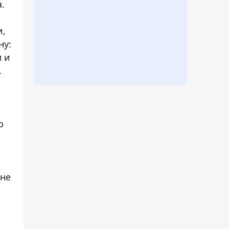
.
и,
ну:
м и
.
й
ю
 не