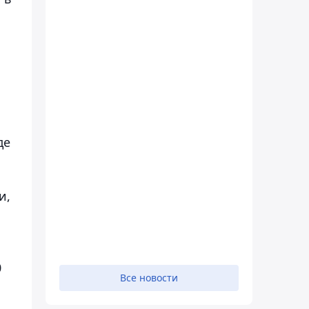
де
и,
0
Все новости