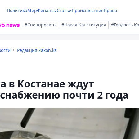
Политика
Мир
Финансы
Статьи
Происшествия
Право
#Спецпроекты
#Новая Конституция
#Гордость К
вости
Редакция Zakon.kz
 в Костанае ждут
снабжению почти 2 года