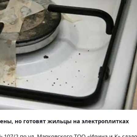
лены, но готовят жильцы на электроплитках
107/2 по ул. Маяковского ТОО «Ирина и К» сдало