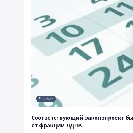
Zakon.kz
Соответствующий законопроект бы
от фракции ЛДПР.