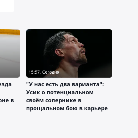
15:57, Сегодня
езда
"У нас есть два варианта":
я
Усик о потенциальном
оне в
своём сопернике в
прощальном бою в карьере