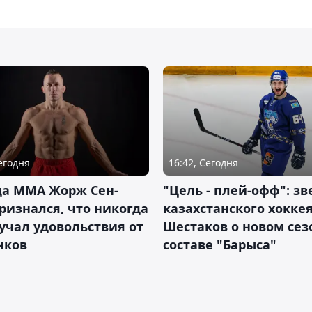
Сегодня
16:42, Сегодня
да ММА Жорж Сен-
"Цель - плей-офф": зв
ризнался, что никогда
казахстанского хокке
учал удовольствия от
Шестаков о новом сез
нков
составе "Барыса"