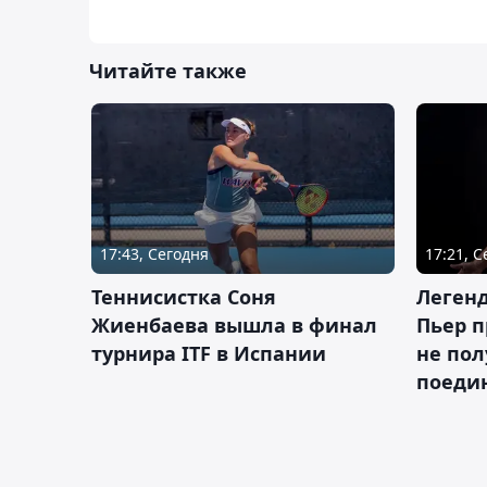
Читайте также
17:43, Сегодня
17:21, 
Теннисистка Соня
Леген
Жиенбаева вышла в финал
Пьер п
турнира ITF в Испании
не пол
поеди