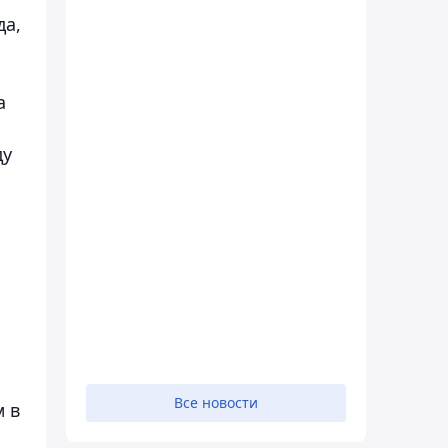
да,
а
ду
Все новости
м в