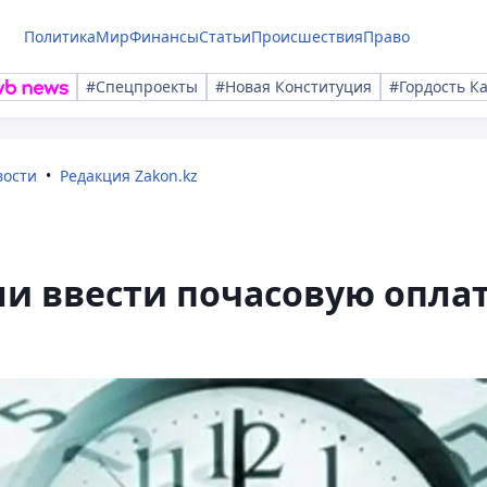
Политика
Мир
Финансы
Статьи
Происшествия
Право
#Спецпроекты
#Новая Конституция
#Гордость К
вости
Редакция Zakon.kz
и ввести почасовую опла