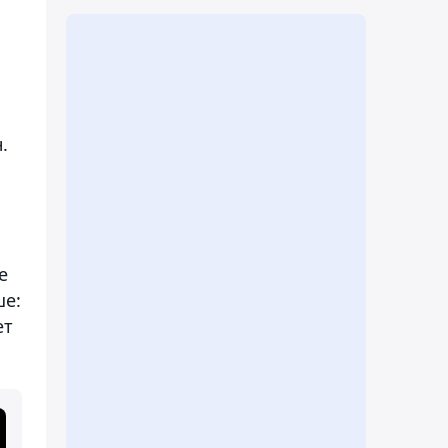
.
е
ше:
ет