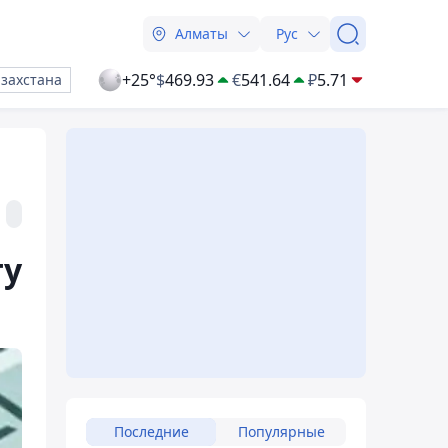
Алматы
Рус
+25°
$
469.93
€
541.64
₽
5.71
азахстана
ту
Последние
Популярные