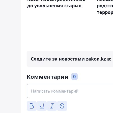
до увольнения старых
родст
терро
Следите за новостями zakon.kz в:
Комментарии
0