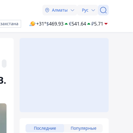
Алматы
Рус
+31°
$
469.93
€
541.64
₽
5.71
азахстана
В.
Последние
Популярные