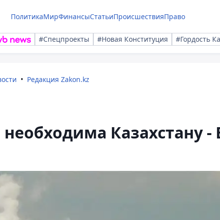
Политика
Мир
Финансы
Статьи
Происшествия
Право
#Спецпроекты
#Новая Конституция
#Гордость К
вости
Редакция Zakon.kz
 необходима Казахстану - 