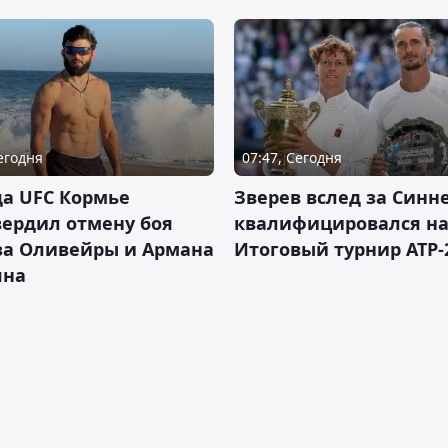
Сегодня
07:47, Сегодня
а UFC Кормье
Зверев вслед за Синн
ердил отмену боя
квалифицировался н
за Оливейры и Армана
Итоговый турнир ATP-
яна