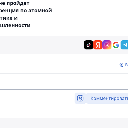
не пройдет
ренция по атомной
тике и
шленности
В
Комментироват