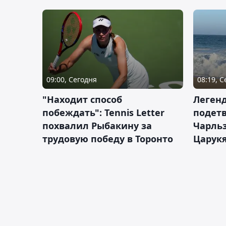
09:00, Сегодня
08:19, 
"Находит способ
Легенд
побеждать": Tennis Letter
подетв
похвалил Рыбакину за
Чарль
трудовую победу в Торонто
Царук