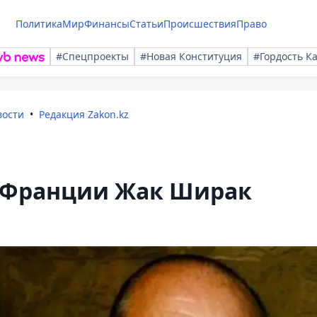
Политика
Мир
Финансы
Статьи
Происшествия
Право
#Спецпроекты
#Новая Конституция
#Гордость К
вости
Редакция Zakon.kz
 Франции Жак Ширак