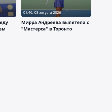
01:46, 08 августа 2026
еду
Мирра Андреева вылетела с
ем
"Мастерса" в Торонто