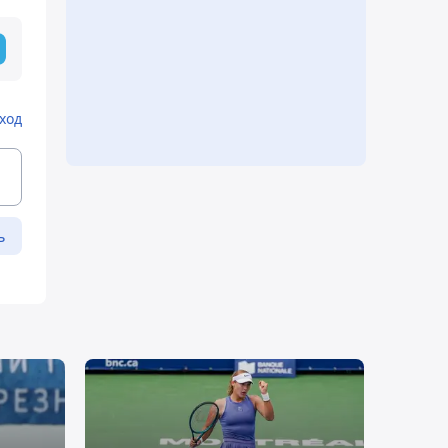
ход
ь