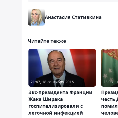
Анастасия Стативкина
Читайте также
21:47, 18 сентября 2016
23:08, 
Экс-президента Франции
Прези
Жака Ширака
честь 
госпитализировали с
помил
легочной инфекцией
челов