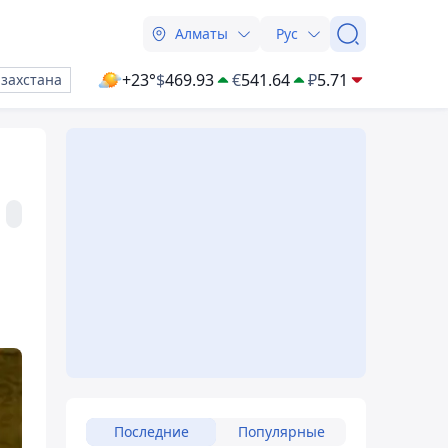
Алматы
Рус
+23°
$
469.93
€
541.64
₽
5.71
азахстана
Последние
Популярные