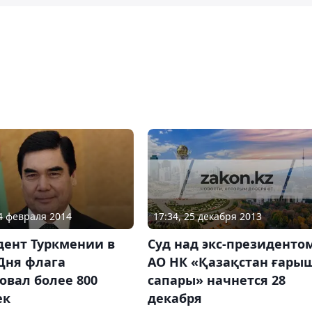
17:34, 25 декабря 2013
14 февраля 2014
Суд над экс-президенто
дент Туркмении в
АО НК «Қазақстан ғары
Дня флага
сапары» начнется 28
овал более 800
декабря
ек