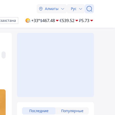
Алматы
Рус
+33°
$
467.48
€
539.52
₽
5.73
азахстана
Последние
Популярные