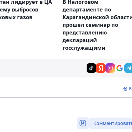
тан лидирует в ЦА
В Налоговом
ъему выбросов
департаменте по
ковых газов
Карагандинской област
прошел семинар по
представлению
деклараций
госслужащими
В
Комментироват