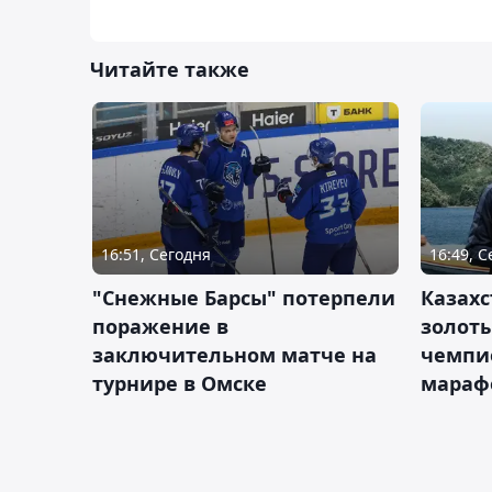
Читайте также
16:51, Сегодня
16:49, 
"Снежные Барсы" потерпели
Казахс
поражение в
золот
заключительном матче на
чемпи
турнире в Омске
мараф