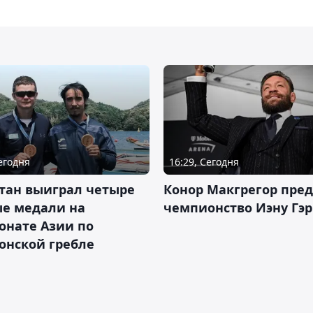
Сегодня
16:29, Сегодня
тан выиграл четыре
Конор Макгрегор пре
ые медали на
чемпионство Иэну Гэ
онате Азии по
онской гребле