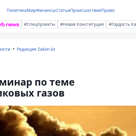
Политика
Мир
Финансы
Статьи
Происшествия
Право
#Спецпроекты
#Новая Конституция
#Гордость К
вости
Редакция Zakon.kz
еминар по теме
ковых газов