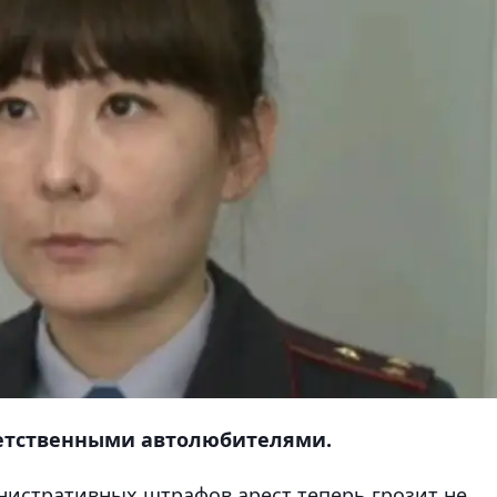
ветственными автолюбителями.
истративных штрафов арест теперь грозит не