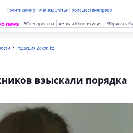
Политика
Мир
Финансы
Статьи
Происшествия
Право
#Спецпроекты
#Новая Конституция
#Гордость К
вости
Редакция Zakon.kz
жников взыскали порядка