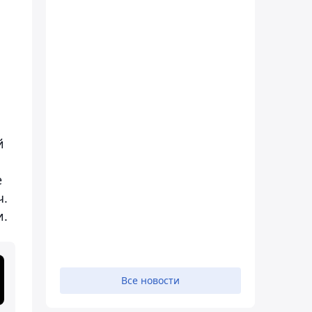
й
е
ч.
и.
Все новости