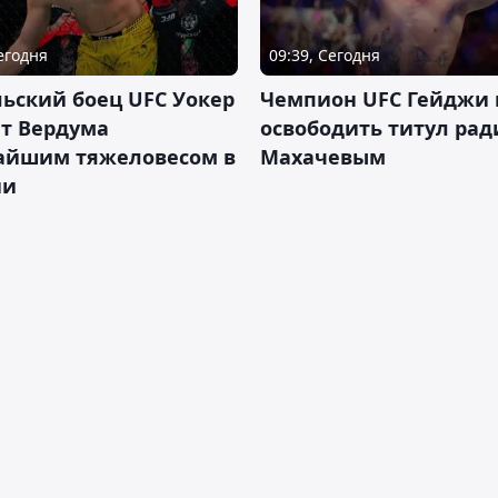
Сегодня
09:39, Сегодня
ьский боец UFC Уокер
Чемпион UFC Гейджи
ет Вердума
освободить титул ради
айшим тяжеловесом в
Махачевым
ии