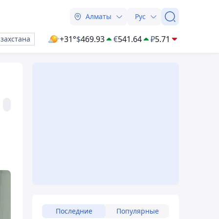
Алматы
Рус
+31°
$
469.93
€
541.64
₽
5.71
азахстана
Последние
Популярные