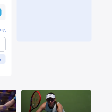
ход
ь