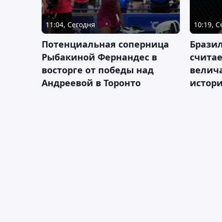
11:04, Сегодня
10:19, 
Потенциальная соперница
Бразил
Рыбакиной Фернандес в
счита
восторге от победы над
велич
Андреевой в Торонто
истор