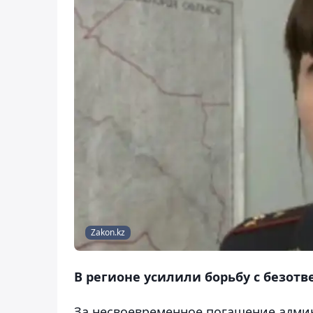
Zakon.kz
В регионе усилили борьбу с безот
За несвоевременное погашение админ