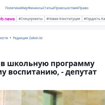
Политика
Мир
Финансы
Статьи
Происшествия
Право
#Спецпроекты
#Новая Конституция
#Гордость К
вости
Редакция Zakon.kz
 в школьную программу
у воспитанию, - депутат