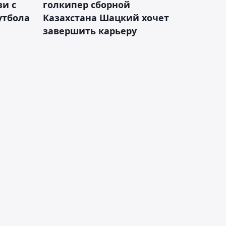
зи с
голкипер сборной
утбола
Казахстана Шацкий хочет
завершить карьеру