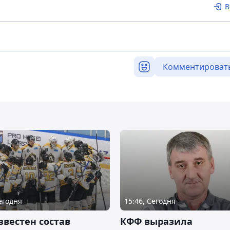
В
Комментироват
Сегодня
15:46, Сегодня
звестен состав
КФФ выразила