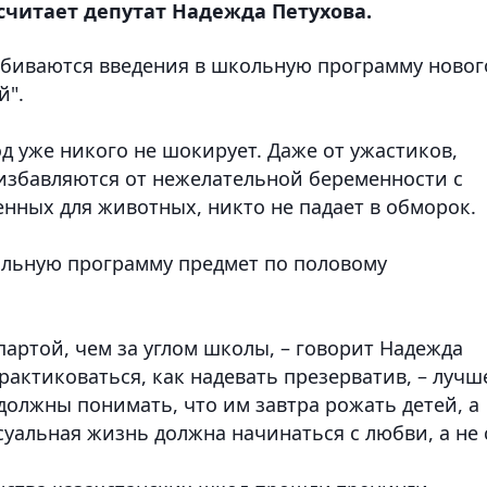
 считает депутат Надежда Петухова.
обиваются введения в школьную программу новог
й".
од уже никого не шокирует. Даже от ужастиков,
избавляются от нежелательной беременности с
ных для животных, никто не падает в обморок.
ольную программу предмет по половому
партой, чем за углом школы, – говорит Надежда
практиковаться, как надевать презерватив, – лучш
должны понимать, что им завтра рожать детей, а
уальная жизнь должна начинаться с любви, а не 