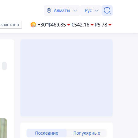
Алматы
Рус
+30°
$
469.85
€
542.16
₽
5.78
азахстана
Последние
Популярные