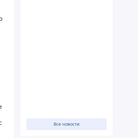
о
е
с
Все новости