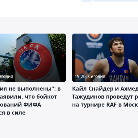
Сегодня
19:20, Сегодня
ия не выполнены": в
Кайл Снайдер и Ахме
аявили, что бойкот
Тажудинов проведут 
нований ФИФА
на турнире RAF в Мос
ся в силе