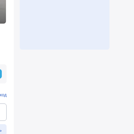
ход
ь