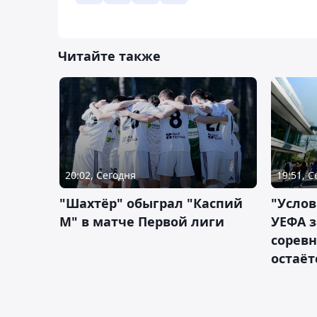
Читайте также
20:02, Сегодня
19:51, 
"Шахтёр" обыграл "Каспий
"Услов
М" в матче Первой лиги
УЕФА з
сорев
остаёт