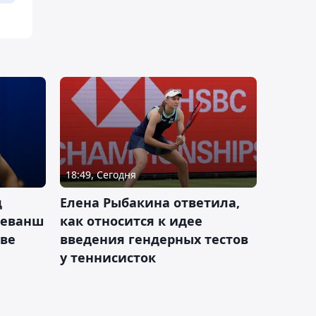
18:49, Сегодня
д
Елена Рыбакина ответила,
реванш
как относится к идее
кве
введения гендерных тестов
у теннисисток