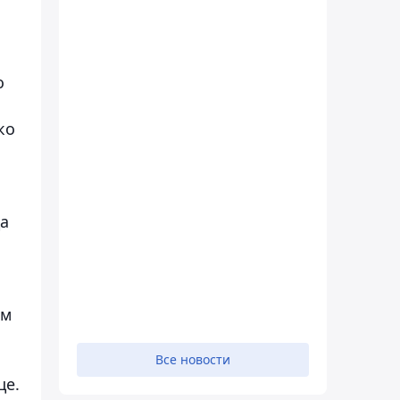
о
ко
ца
ам
Все новости
це.