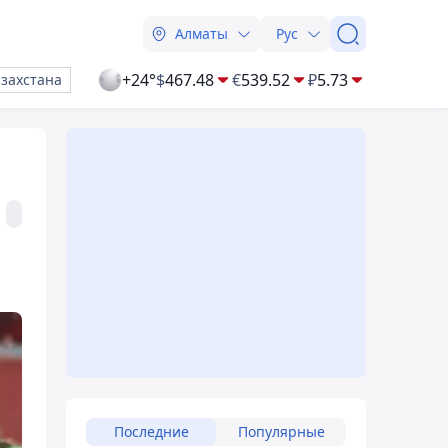
Алматы
Рус
+24°
$
467.48
€
539.52
₽
5.73
азахстана
Последние
Популярные