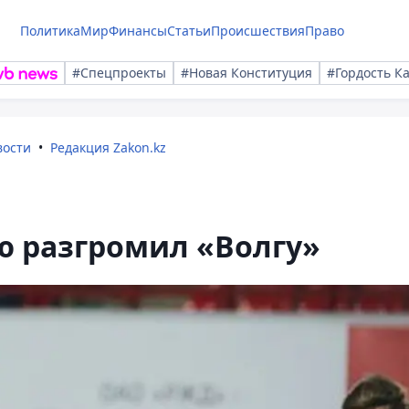
Политика
Мир
Финансы
Статьи
Происшествия
Право
#Спецпроекты
#Новая Конституция
#Гордость К
вости
Редакция Zakon.kz
ю разгромил «Волгу»