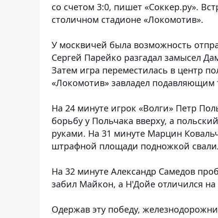
со счетом 3:0, пишет «Соккер.ру». Вс
столичном стадионе «Локомотив».
У москвичей была возможность отпра
Сергей Парейко разгадал замысел Дам
Затем игра переместилась в центр по
«Локомотив» завладел подавляющим 
На 24 минуте игрок «Волги» Петр Пол
борьбу у Польчака вверху, а польски
руками. На 31 минуте Марцин Ковальч
штрафной площади подножкой свали
На 32 минуте Александр Самедов проб
забил Майкон, а Н'Дойе отличился на 
Одержав эту победу, железнодорожни