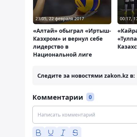
23:05, 22 февраля 2017
00:17, 
«Алтай» обыграл «Иртыш-
«Кайра
Казхром» и вернул себе
«Тулп
лидерство в
Казах
Национальной лиге
Следите за новостями zakon.kz в:
Комментарии
0