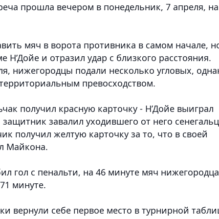
треча прошла вечером в понедельник, 7 апреля, на
вить мяч в ворота противника в самом начале, н
е Н’Дойе и отразил удар с близкого расстояния.
ля, нижегородцы подали несколько угловых, одна
территориальным превосходством.
ьчак получил красную карточку - Н’Дойе выиграл
й защитник завалил уходившего от него сенегаль
ик получил желтую карточку за то, что в своей
л Майкона.
ил гол с пенальти, на 46 минуте мяч нижегородц
71 минуте.
ки вернули себе первое место в турнирной табли