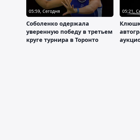
05:59, Сегодня
05:21, 
Соболенко одержала
Клюшк
уверенную победу в третьем
автог
круге турнира в Торонто
аукцио