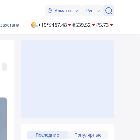
Алматы
Рус
+19°
$
467.48
€
539.52
₽
5.73
азахстана
Последние
Популярные