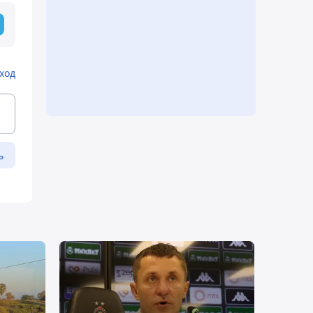
ход
ь