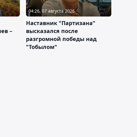
04:26, 07 августа 2026
Наставник "Партизана"
ев –
высказался после
разгромной победы над
"Тобылом"