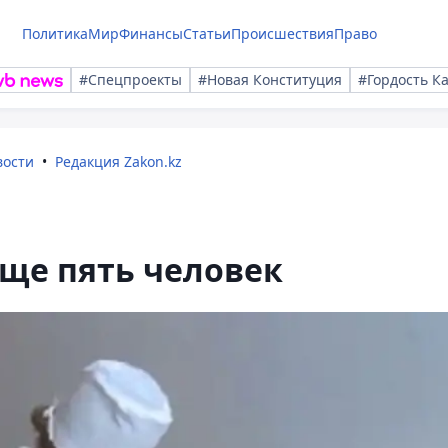
Политика
Мир
Финансы
Статьи
Происшествия
Право
#Спецпроекты
#Новая Конституция
#Гордость К
вости
Редакция Zakon.kz
еще пять человек