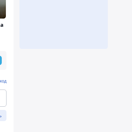
ла
ход
ь