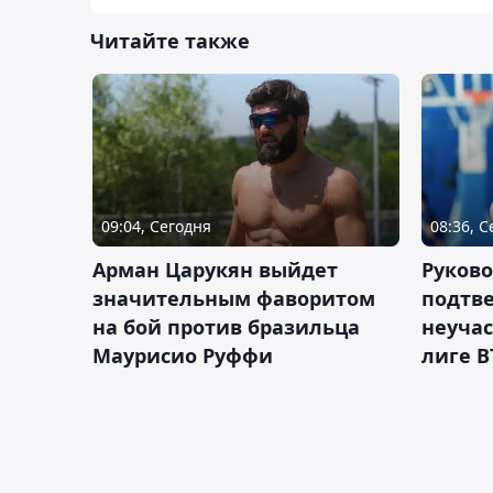
Читайте также
09:04, Сегодня
08:36, 
Арман Царукян выйдет
Руково
значительным фаворитом
подтве
на бой против бразильца
неучас
Маурисио Руффи
лиге В