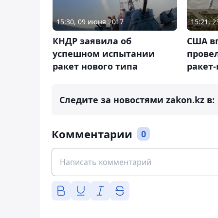
15:21, 
15:30, 09 июня 2017
США вп
КНДР заявила об
прове
успешном испытании
ракет
ракет нового типа
Следите за новостями zakon.kz в:
Комментарии
0