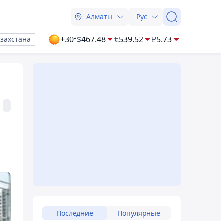
Алматы
Рус
+30°
$
467.48
€
539.52
₽
5.73
азахстана
Последние
Популярные