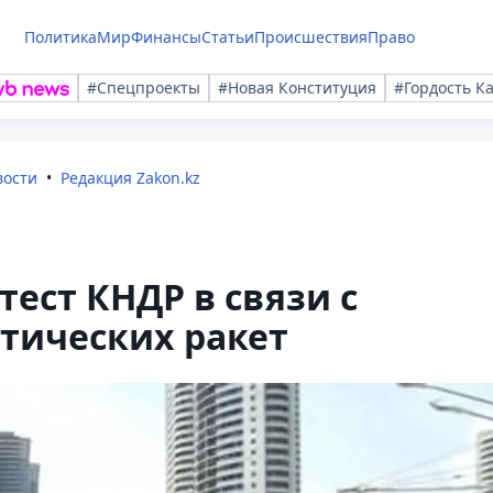
Политика
Мир
Финансы
Статьи
Происшествия
Право
#Спецпроекты
#Новая Конституция
#Гордость К
вости
Редакция Zakon.kz
тест КНДР в связи с
тических ракет