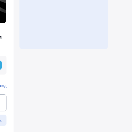
и
ход
ь