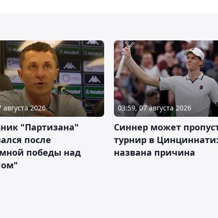
7 августа 2026
03:59, 07 августа 2026
ник "Партизана"
Синнер может пропус
ался после
турнир в Цинциннати
омной победы над
названа причина
лом"