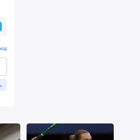
ход
ь