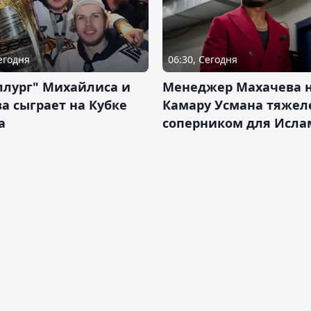
Сегодня
06:30, Сегодня
ллург" Михайлиса и
Менеджер Махачева 
а сыграет на Кубке
Камару Усмана тяже
а
соперником для Исла