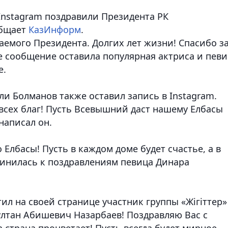
Instagram поздравили Президента РК
общает
КазИнформ
.
аемого Президента. Долгих лет жизни! Спасибо з
ое сообщение оставила популярная актриса и пев
е.
и Болманов также оставил запись в Instagram.
всех благ! Пусть Всевышний даст нашему Елбасы
 написал он.
Елбасы! Пусть в каждом доме будет счастье, а в
единилась к поздравлениям певица Динара
ил на своей странице участник группы «Жігіттер»
лтан Абишевич Назарбаев! Поздравляю Вас с
страна процветает! Пусть всегда будет мирное