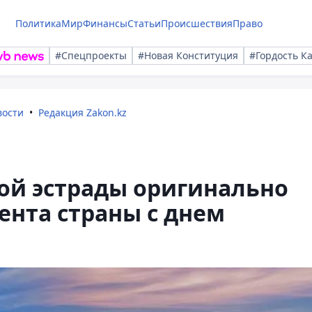
Политика
Мир
Финансы
Статьи
Происшествия
Право
#Спецпроекты
#Новая Конституция
#Гордость К
вости
Редакция Zakon.kz
ой эстрады оригинально
нта страны с днем