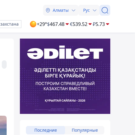
Алматы
Рус
+29°
$
467.48
€
539.52
₽
5.73
азахстана
Последние
Популярные