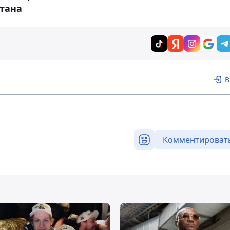
стана
В
Комментироват