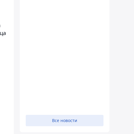
а
ица
Все новости