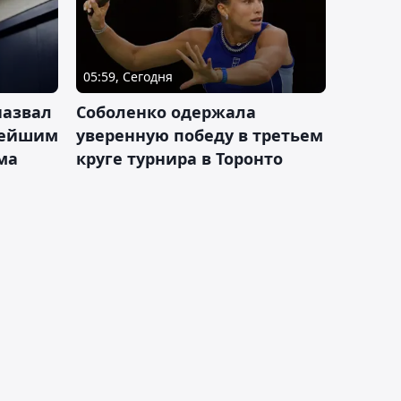
05:59, Сегодня
назвал
Соболенко одержала
лейшим
уверенную победу в третьем
ма
круге турнира в Торонто