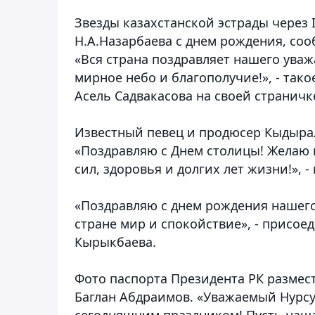
Звезды казахстанской эстрады через 
Н.А.Назарбаева с днем рождения, со
«Вся страна поздравляет нашего уваж
мирное небо и благополучие!», - так
Асель Садвакасова на своей страничк
Известный певец и продюсер Кыдырал
«Поздравляю с Днем столицы! Желаю 
сил, здоровья и долгих лет жизни!», -
«Поздравляю с днем рождения нашего 
стране мир и спокойствие», - присо
Кырыкбаева.
Фото паспорта Президента РК размест
Баглан Абдраимов. «Уважаемый Нурсу
сегодняшним праздником! Пусть наша 