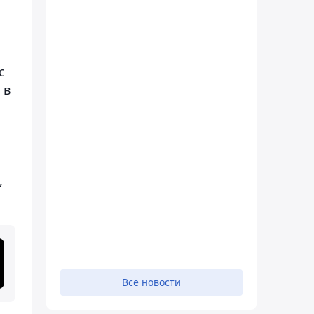
с
 в
,
Все новости