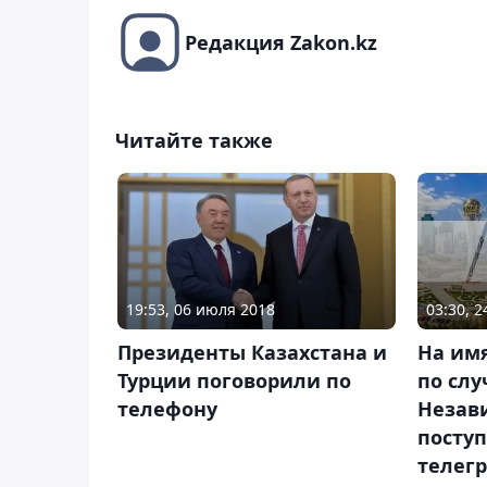
Редакция Zakon.kz
Читайте также
03:30, 
19:53, 06 июля 2018
На имя
Президенты Казахстана и
по сл
Турции поговорили по
Незав
телефону
посту
телег