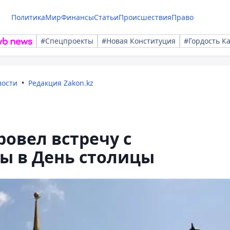
Политика
Мир
Финансы
Статьи
Происшествия
Право
#Спецпроекты
#Новая Конституция
#Гордость К
вости
Редакция Zakon.kz
ровел встречу с
ы в День столицы