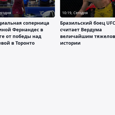
Сегодня
10:19, Сегодня
циальная соперница
Бразильский боец UFC
иной Фернандес в
считает Вердума
ге от победы над
величайшим тяжелов
вой в Торонто
истории