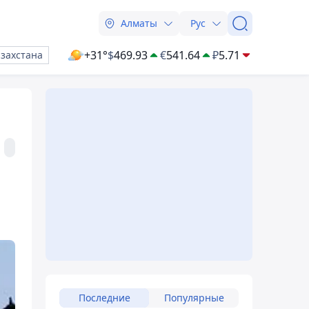
Алматы
Рус
+31°
$
469.93
€
541.64
₽
5.71
азахстана
Последние
Популярные