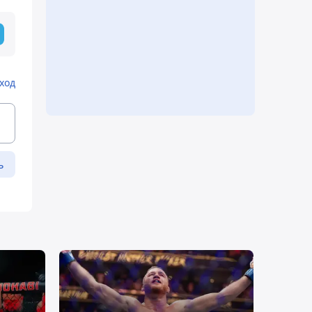
ход
ь