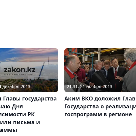
24 декабря 2013
21:31, 21 ноября 2013
 Главы государства
Аким ВКО доложил Глав
учаю Дня
Государства о реализац
исимости РК
госпрограмм в регионе
пили письма и
раммы