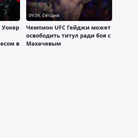
09:39, Сегодня
 Уокер
Чемпион UFC Гейджи может
освободить титул ради боя с
есом в
Махачевым