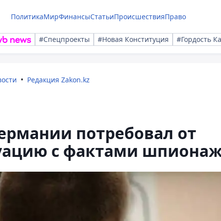
Политика
Мир
Финансы
Статьи
Происшествия
Право
#Спецпроекты
#Новая Конституция
#Гордость К
вости
Редакция Zakon.kz
ермании потребовал от
уацию с фактами шпиона