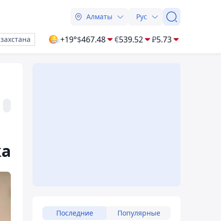
Алматы
Рус
+19°
$
467.48
€
539.52
₽
5.73
азахстана
жа
Последние
Популярные