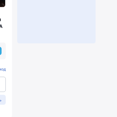
м
А
ход
ь