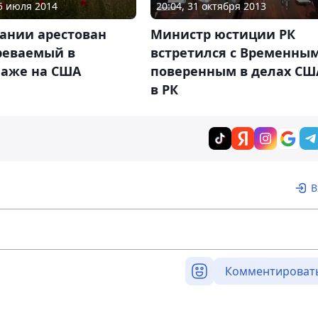
05 июля 2014
20:04, 31 октября 2013
мании арестован
Министр юстиции РК
реваемый в
встретился с Временны
аже на США
поверенным в делах СШ
в РК
В
Комментироват