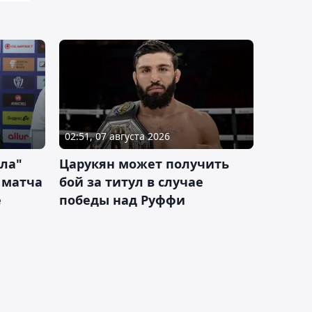
02:51, 07 августа 2026
ла"
Царукян может получить
 матча
бой за титул в случае
е
победы над Руффи