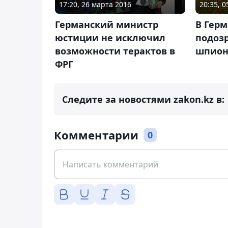
17:20, 26 марта 2016
20:35, 
Германский министр
В Гер
юстиции не исключил
подоз
возможности терактов в
шпион
ФРГ
Следите за новостями zakon.kz в:
Комментарии
0