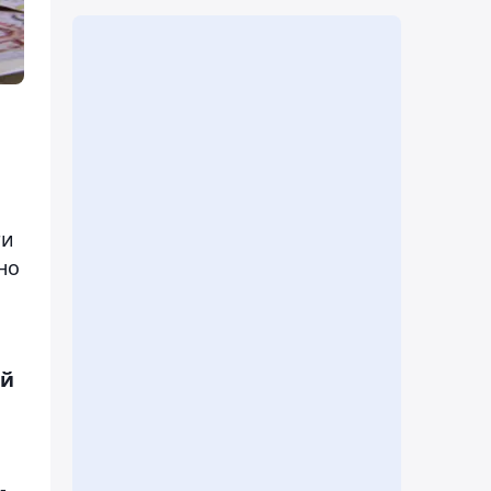
ти
но
ый
-