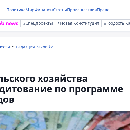
Политика
Мир
Финансы
Статьи
Происшествия
Право
#Спецпроекты
#Новая Конституция
#Гордость К
вости
Редакция Zakon.kz
ьского хозяйства
дитование по программе
дов