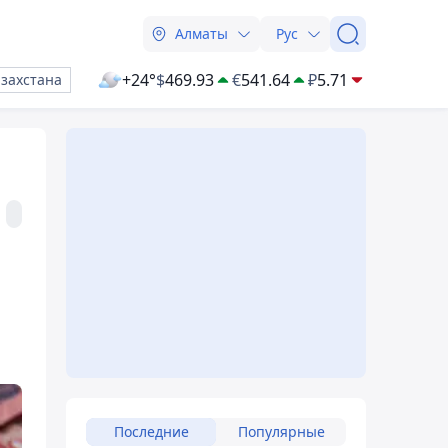
Алматы
Рус
+24°
$
469.93
€
541.64
₽
5.71
азахстана
Последние
Популярные