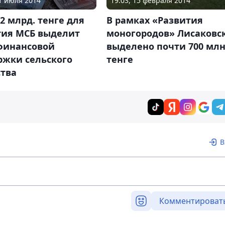
11 июля 2014
19:03, 15 февраля 2014
2 млрд. тенге для
В рамках «Развития
тия МСБ выделит
моногородов» Лисаковс
финансовой
выделено почти 700 мл
ржки сельского
тенге
ства
В
Комментироват