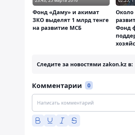
23:43, 25 марта 2016
02:25, 
Фонд «Даму» и акимат
Около 
ЗКО выделят 1 млрд тенге
разви
на развитие МСБ
Фонд 
подде
хозяй
Следите за новостями zakon.kz в:
Комментарии
0