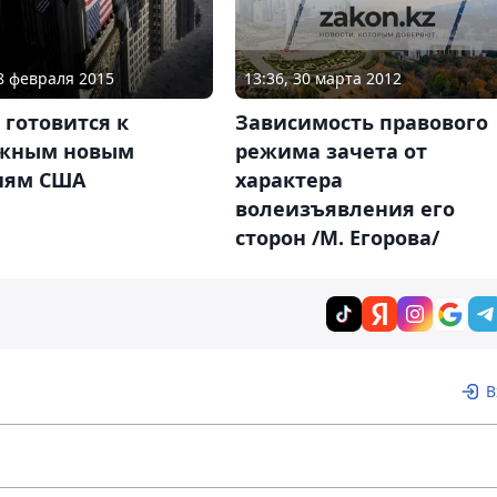
13:36, 30 марта 2012
28 февраля 2015
Зависимость правового
 готовится к
режима зачета от
жным новым
характера
иям США
волеизъявления его
сторон /М. Егорова/
В