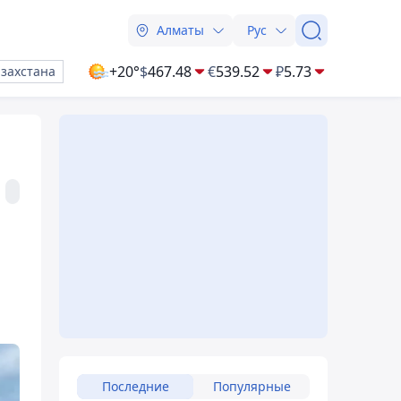
Алматы
Рус
+20°
$
467.48
€
539.52
₽
5.73
азахстана
Последние
Популярные