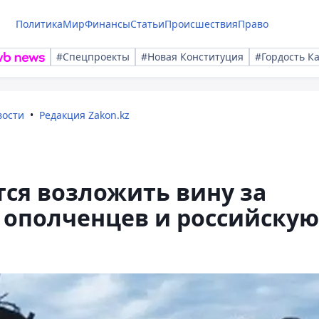
Политика
Мир
Финансы
Статьи
Происшествия
Право
#Спецпроекты
#Новая Конституция
#Гордость К
вости
Редакция Zakon.kz
ся возложить вину за
 ополченцев и российскую