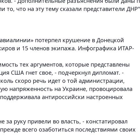
бков. - Дополнительные разъяснения были даны 
то, что на эту тему сказали представители ДНР"
 авиалинии» потерпел крушение в Донецкой
жиров и 15 членов экипажа. Инфографика ИТАР-
имость тех аргументов, которые представлены
я США гнет свое, - подчеркнул дипломат. -
 коль скоро речь идет о той администрации,
кую напряженность на Украине, провоцировала
, поддерживала антироссийски настроенных
не за руку привели во власть, - констатировал
прежде всего озаботиться последствиями своих