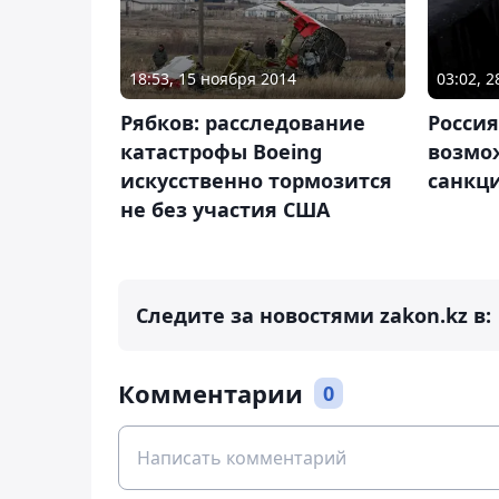
18:53, 15 ноября 2014
03:02, 
Рябков: расследование
Россия
катастрофы Boeing
возмо
искусственно тормозится
санкц
не без участия США
Следите за новостями zakon.kz в:
Комментарии
0