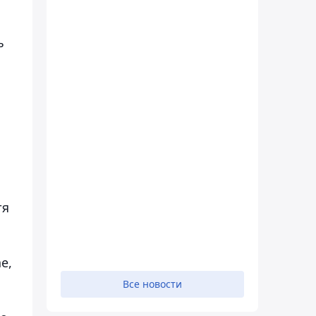
ь
тя
е,
Все новости