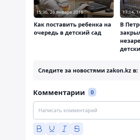
15:36, 26 января 2016
17:14, 
Как поставить ребенка на
В Пет
очередь в детский сад
закры
незар
детски
Следите за новостями zakon.kz в:
Комментарии
0