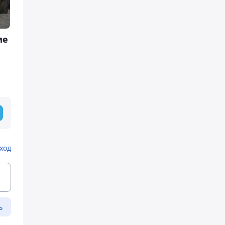
ме
ход
ь