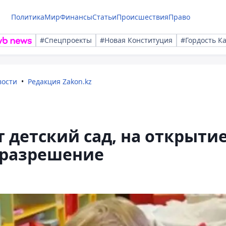
Политика
Мир
Финансы
Статьи
Происшествия
Право
#Спецпроекты
#Новая Конституция
#Гордость К
вости
Редакция Zakon.kz
т детский сад, на открыти
 разрешение