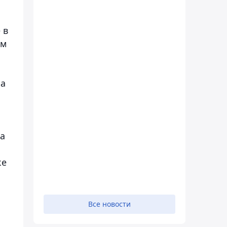
 в
ом
ка
а
ке
Все новости