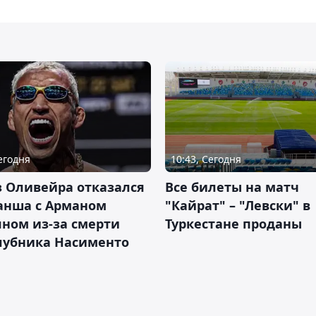
Сегодня
10:43, Сегодня
 Оливейра отказался
Все билеты на матч
анша с Арманом
"Кайрат" – "Левски" в
ном из-за смерти
Туркестане проданы
лубника Насименто