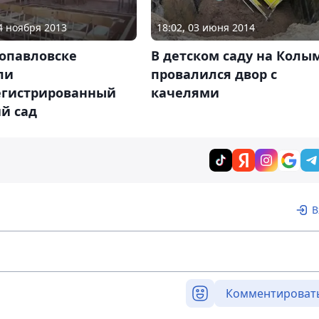
14 ноября 2013
18:02, 03 июня 2014
ропавловске
В детском саду на Колы
ли
провалился двор с
егистрированный
качелями
й сад
В
Комментироват