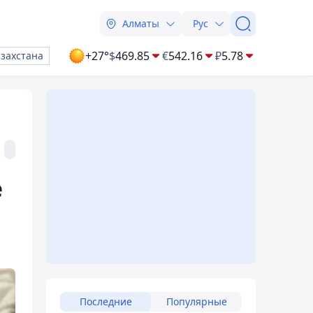
Алматы
Рус
+27°
$
469.85
€
542.16
₽
5.78
азахстана
е
Последние
Популярные