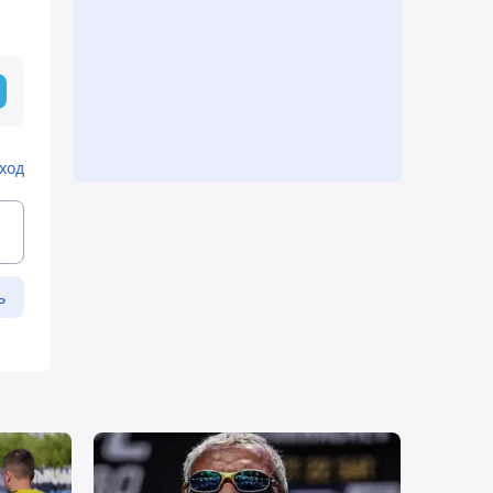
ход
ь