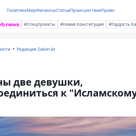
Политика
Мир
Финансы
Статьи
Происшествия
Право
#Спецпроекты
#Новая Конституция
#Гордость К
вости
Редакция Zakon.kz
ны две девушки,
оединиться к "Исламском