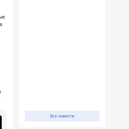
ые
я
я
.
Все новости