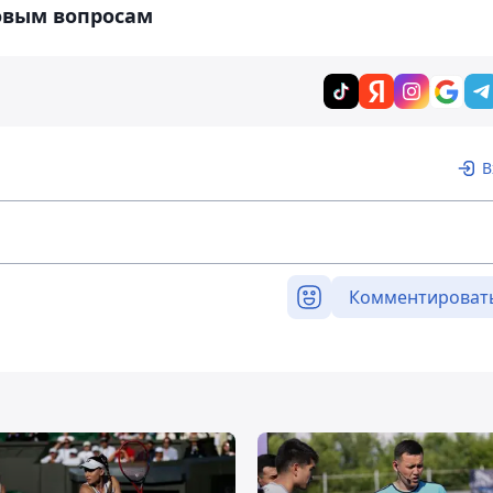
овым вопросам
В
Комментироват