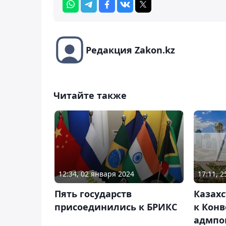
Редакция Zakon.kz
Читайте также
12:34, 02 января 2024
17:11, 
Пять государств
Казах
присоединились к БРИКС
к Кон
адмпо