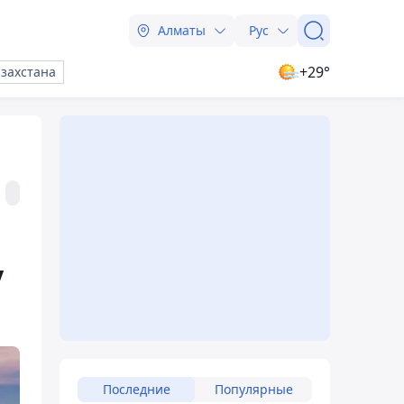
Алматы
Рус
+29°
азахстана
у
Последние
Популярные