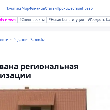
Политика
Мир
Финансы
Статьи
Происшествия
Право
#Спецпроекты
#Новая Конституция
#Гордость К
вости
Редакция Zakon.kz
вана региональная
тизации