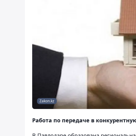
Zakon.kz
Работа по передаче в конкурентну
В Павлодаре образована региональн