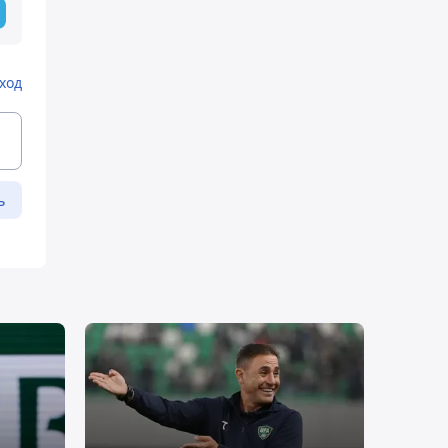
ход
ь