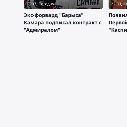
23:07, Сегодня
22:33, 
Экс-форвард "Барыса"
Появи
Камара подписал контракт с
Первой
"Адмиралом"
"Касп