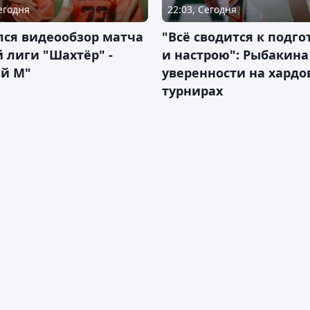
Сегодня
22:03, Сегодня
лся видеообзор матча
"Всё сводится к подго
 лиги "Шахтёр" -
и настрою": Рыбакина 
ий М"
уверенности на хардо
турнирах