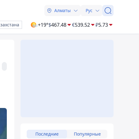
Алматы
Рус
+19°
$
467.48
€
539.52
₽
5.73
азахстана
Последние
Популярные