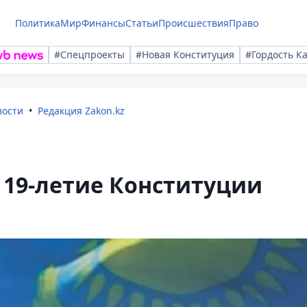
Политика
Мир
Финансы
Статьи
Происшествия
Право
#Спецпроекты
#Новая Конституция
#Гордость К
вости
Редакция Zakon.kz
 19-летие Конституции