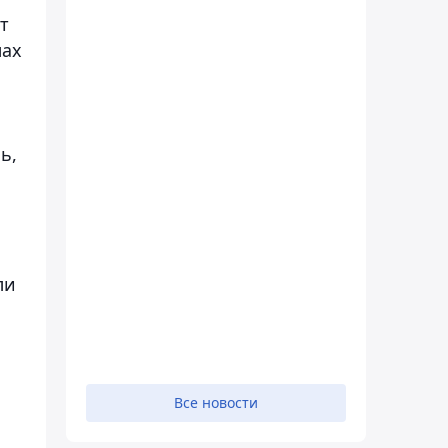
т
лах
ь,
ли
Все новости