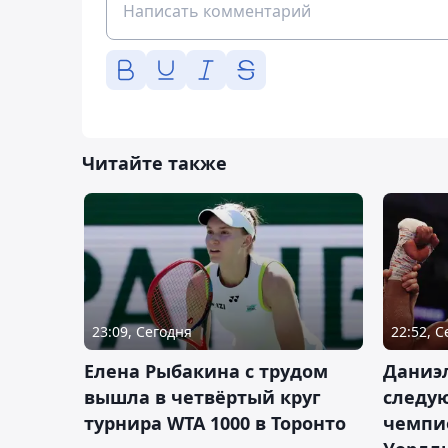
Читайте также
23:09, Сегодня
22:52, 
Елена Рыбакина с трудом
Даниэ
вышла в четвёртый круг
следую
турнира WTA 1000 в Торонто
чемпио