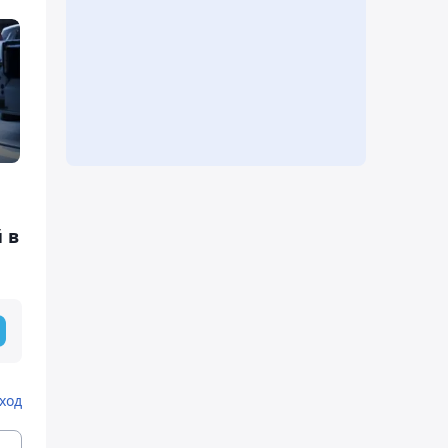
 в
ход