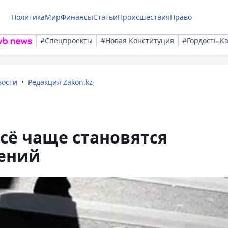
Политика
Мир
Финансы
Статьи
Происшествия
Право
#Спецпроекты
#Новая Конституция
#Гордость К
вости
Редакция Zakon.kz
сё чаще становятся
ений