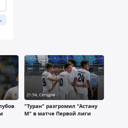
ь
21:54, Сегодня
лубов
"Туран" разгромил "Астану
м
М" в матче Первой лиги