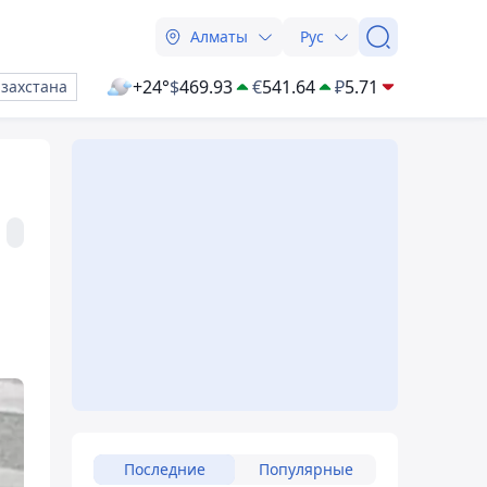
Алматы
Рус
+24°
$
469.93
€
541.64
₽
5.71
азахстана
Последние
Популярные