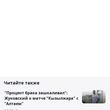
Читайте также
"Процент брака зашкаливал":
Жуковский о матче "Кызылжара" с
"Алтаем"