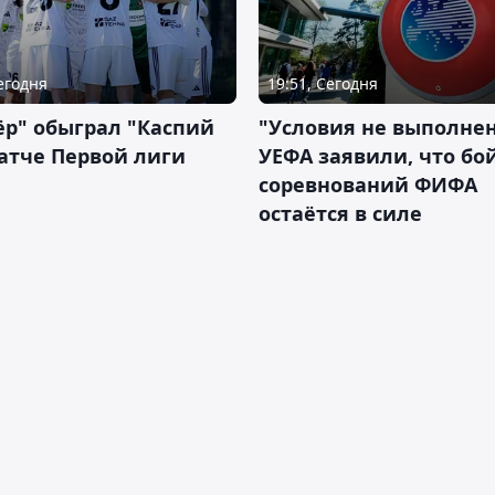
Сегодня
19:51, Сегодня
р" обыграл "Каспий
"Условия не выполнен
атче Первой лиги
УЕФА заявили, что бо
соревнований ФИФА
остаётся в силе