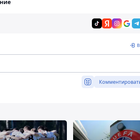
ние
В
Комментироват