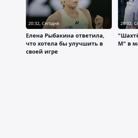
20:32, Сегодня
20:02, 
Елена Рыбакина ответила,
"Шахтё
что хотела бы улучшить в
М" в м
своей игре