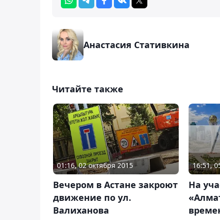
Анастасия Стативкина
Читайте также
16:51, 
01:16, 02 октября 2015
На уча
Вечером в Астане закроют
«Алма
движение по ул.
време
Валиханова