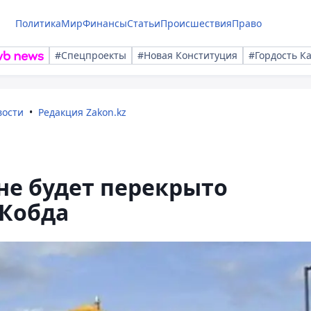
Политика
Мир
Финансы
Статьи
Происшествия
Право
#Спецпроекты
#Новая Конституция
#Гордость К
вости
Редакция Zakon.kz
не будет перекрыто
 Кобда