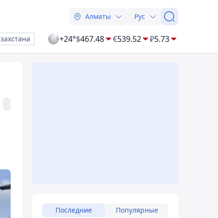
Алматы
Рус
+24°
$
467.48
€
539.52
₽
5.73
азахстана
Последние
Популярные