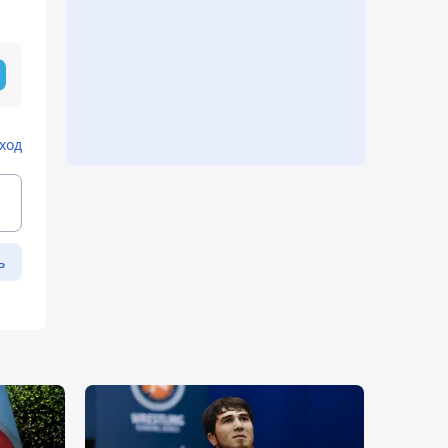
ход
ь