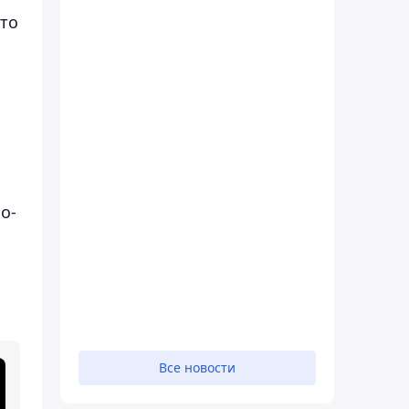
ыто
о-
Все новости