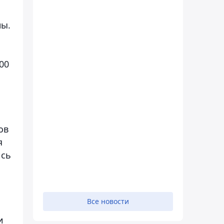
ны.
00
ов
я
ись
Все новости
и