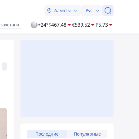
Алматы
Рус
+24°
$
467.48
€
539.52
₽
5.73
азахстана
Последние
Популярные