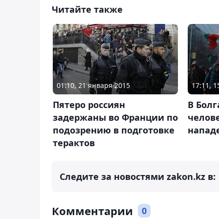
Читайте также
01:10, 21 января 2015
17:11, 
Пятеро россиян
В Болг
задержаны во Франции по
челов
подозрению в подготовке
напад
терактов
Следите за новостями zakon.kz в:
Комментарии
0