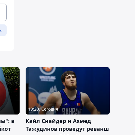
ь
19:20, Сегодня
ы": в
Кайл Снайдер и Ахмед
йкот
Тажудинов проведут реванш