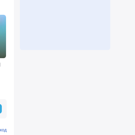
1
е
ход