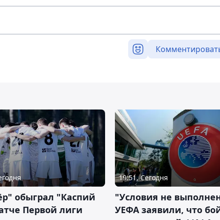
Комментироват
Сегодня
19:51, Сегодня
р" обыграл "Каспий
"Условия не выполнен
атче Первой лиги
УЕФА заявили, что бо