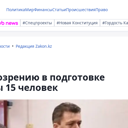
Политика
Мир
Финансы
Статьи
Происшествия
Право
#Спецпроекты
#Новая Конституция
#Гордость К
вости
Редакция Zakon.kz
озрению в подготовке
 15 человек