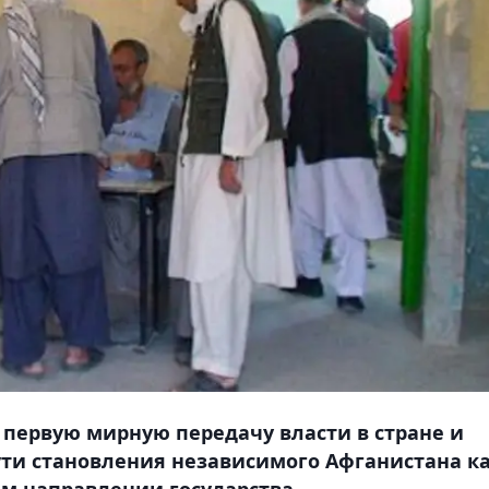
ервую мирную передачу власти в стране и
ти становления независимого Афганистана к
м направлении государства.