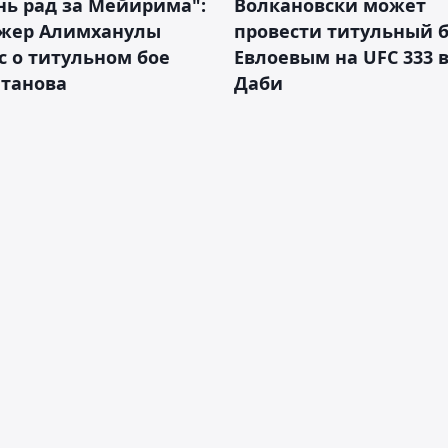
нь рад за Мейирима":
Волкановски может
жер Алимханулы
провести титульный б
 о титульном бое
Евлоевым на UFC 333 в
лтанова
Даби