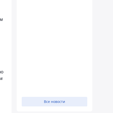
ым
во
м
Все новости