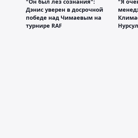
"Он был лез сознания":
"Я оче
Дэнис уверен в досрочной
менед
победе над Чимаевым на
Климас
турнире RAF
Нурсу