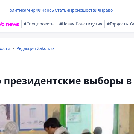
Политика
Мир
Финансы
Статьи
Происшествия
Право
#Спецпроекты
#Новая Конституция
#Гордость К
вости
Редакция Zakon.kz
 президентские выборы в