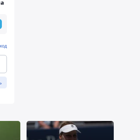
на
ход
ь