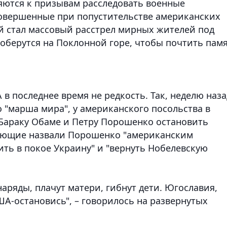
яются к призывам расследовать военные
совершенные при попустительстве американских
ий стал массовый расстрел мирных жителей под
соберутся на Поклонной горе, чтобы почтить пам
в последнее время не редкость. Так, неделю наза
 "марша мира", у американского посольства в
Бараку Обаме и Петру Порошенко остановить
ующие назвали Порошенко "американским
ть в покое Украину" и "вернуть Нобелевскую
снаряды, плачут матери, гибнут дети. Югославия,
ША-остановись", – говорилось на развернутых