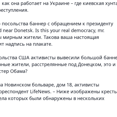
как она работает на Украине – где киевская хунт
еступления.
 посольства баннер с обращением к президенту
near Donetsk. Is this your real democracy, mr.
ы мирным жители. Такова ваша настоящая
ит надпись на плакате.
сольства США активисты вывесили большой банн
рные жители, расстрелянные под Донецком, это и
стер Обама?
на Новинском больваре, дом 18, активисты
орреспондент LifeNews. – Ниже изображены кресты
ела которых были обнаружены в нескольких