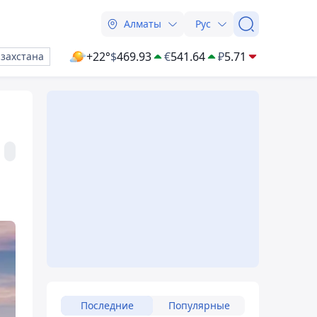
Алматы
Рус
+22°
$
469.93
€
541.64
₽
5.71
азахстана
Последние
Популярные