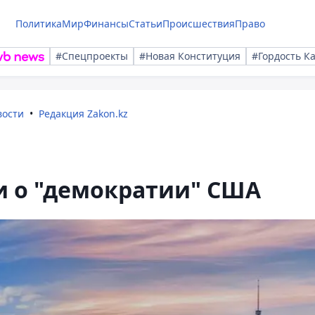
Политика
Мир
Финансы
Статьи
Происшествия
Право
#Спецпроекты
#Новая Конституция
#Гордость К
вости
Редакция Zakon.kz
и о "демократии" США