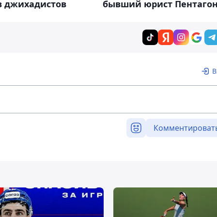
в джихадистов
бывший юрист Пентаго
В
Комментироват