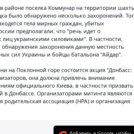
я в районе поселка Коммунар на территории шахт
цка было обнаружено несколько захоронений. Тог
аходятся тела мирных граждан, убитых
сии предполагали, что "речь идет о
 лиц украинскими силовиками". В частности,
до обнаружения захоронения данную местность
ых сил Украины и бойцы батальона "Айдар".
ени на Поклонной горе состоится акция "Донбасс:
низаторов, она должна привлечь внимание
ниям официального Киева, в частности призвать
 в Донбассе. Организаторами митинга являются 
я родительская ассоциация (НРА) и организация
Добавить в Google, чтобы