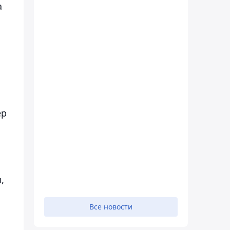
а
ер
,
Все новости