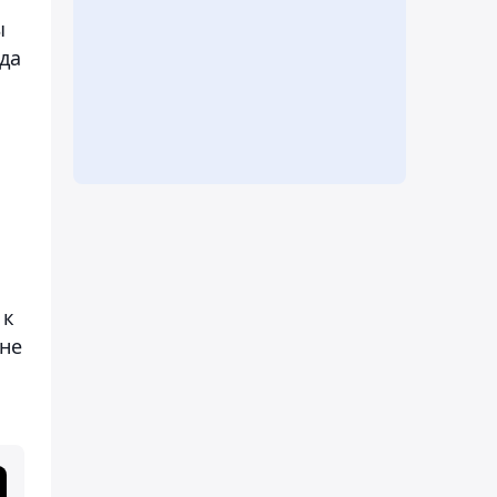
ы
да
 к
не