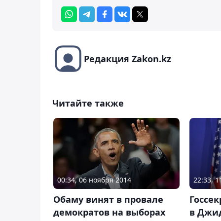
Редакция Zakon.kz
Читайте также
00:34, 06 ноября 2014
22:33, 
Обаму винят в провале
Госсе
демократов на выборах
в Джид