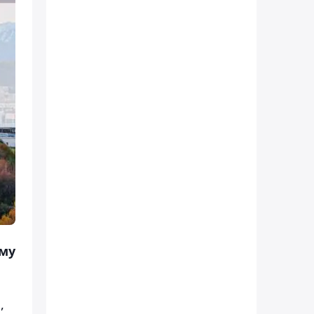
ому
,