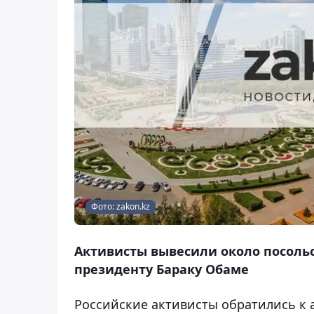
Фото: zakon.kz
Активисты вывесили около посоль
президенту Бараку Обаме
Российские активисты обратились к 