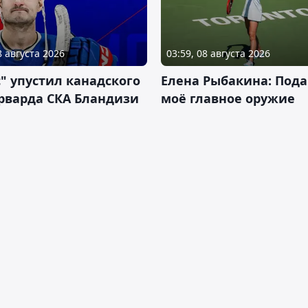
8 августа 2026
03:59, 08 августа 2026
" упустил канадского
Елена Рыбакина: Пода
рварда СКА Бландизи
моё главное оружие