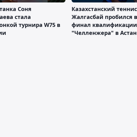
танка Соня
Казахстанский теннис
аева стала
Жалгасбай пробился 
онкой турнира W75 в
финал квалификации
ии
"Челленжера" в Астан