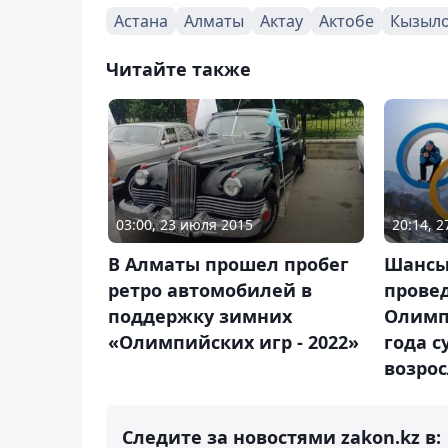
Астана
Алматы
Актау
Актобе
Кызыл
Читайте также
03:00, 23 июля 2015
20:14, 2
В Алматы прошел пробег
Шансы
ретро автомобилей в
прове
поддержку зимних
Олимп
«Олимпийских игр - 2022»
года 
возро
Следите за новостями zakon.kz в: