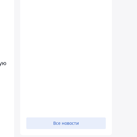
и
ную
Все новости