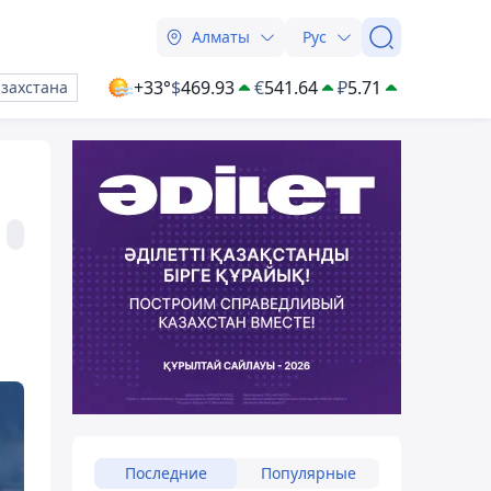
Алматы
Рус
+33°
$
469.93
€
541.64
₽
5.71
азахстана
Последние
Популярные