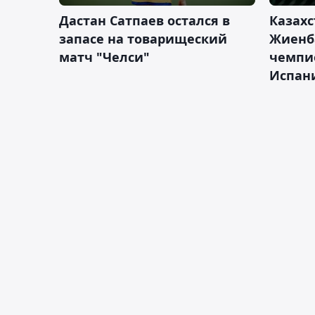
Дастан Сатпаев остался в
Казахс
запасе на товарищеский
Жиенб
матч "Челси"
чемпи
Испан