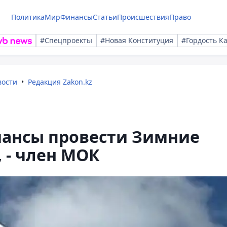
Политика
Мир
Финансы
Статьи
Происшествия
Право
#Спецпроекты
#Новая Конституция
#Гордость К
вости
Редакция Zakon.kz
шансы провести Зимние
 - член МОК