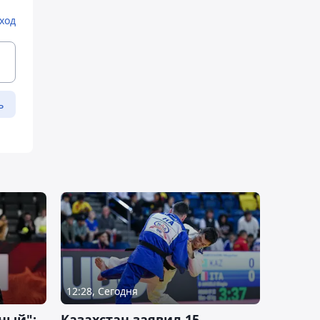
ход
ь
12:28, Сегодня
ный":
Казахстан заявил 15