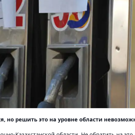
, но решить это на уровне области невозмож
точно-Казахстанской области.
Не обратить на это