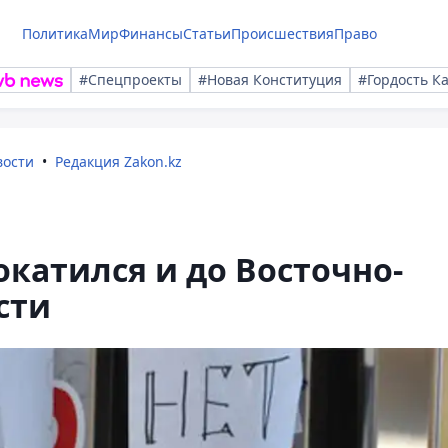
Политика
Мир
Финансы
Статьи
Происшествия
Право
#Спецпроекты
#Новая Конституция
#Гордость К
вости
Редакция Zakon.kz
катился и до Восточно-
сти