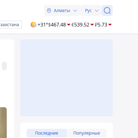
Алматы
Рус
+31°
$
467.48
€
539.52
₽
5.73
азахстана
Последние
Популярные