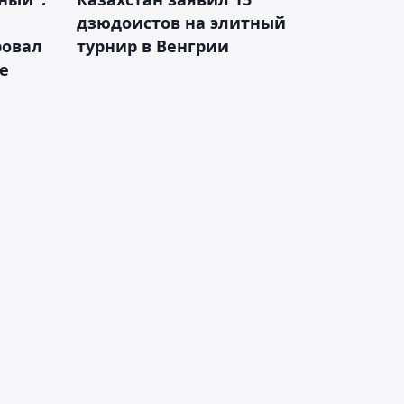
дзюдоистов на элитный
ровал
турнир в Венгрии
е