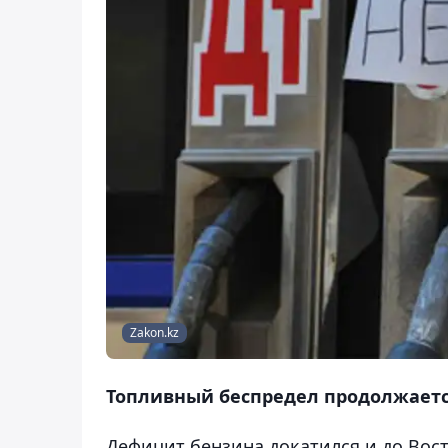
Zakon.kz
Топливный беспредел продолжается
Дефицит бензина докатился и до Вос