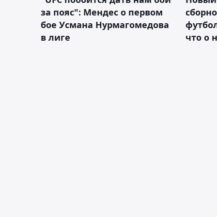
за пояс": Мендес о первом
сборно
бое Усмана Нурмагомедова
футбол
в лиге
что о 