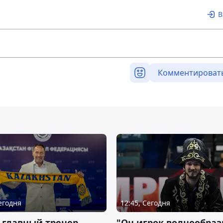
В
Комментироват
Сегодня
12:45, Сегодня
 главный тренер
"Он игрок волнообраз