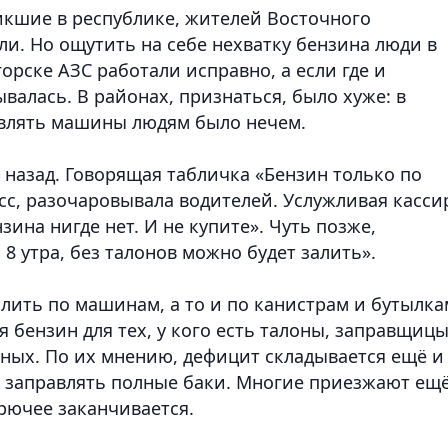
икшие в республике, жителей Восточного
ли. Но ощутить на себе нехватку бензина люди в
орске АЗС работали исправно, а если где и
валась. В районах, признаться, было хуже: в
авлять машины людям было нечем.
 назад. Говорящая табличка «Бензин только по
сс, разочаровывала водителей. Услужливая касси
зина нигде нет. И не купите». Чуть позже,
8 утра, без талонов можно будет залить».
злить по машинам, а то и по канистрам и бутылка
я бензин для тех, у кого есть талоны, заправщиц
ьных. По их мнению, дефицит складывается ещё и
я заправлять полные баки. Многие приезжают ещ
орючее заканчивается.