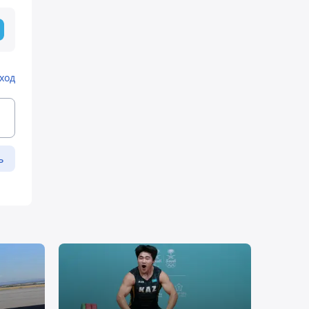
ход
ь