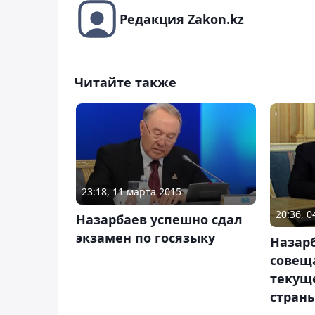
Редакция Zakon.kz
Читайте также
23:18, 11 марта 2015
20:36, 
Назарбаев успешно сдал
экзамен по госязыку
Назар
совещ
текущ
стран