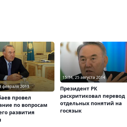
15:34, 25 августа 2014
04 февраля 2013
Президент РК
раскритиковал перевод
баев провел
отдельных понятий на
ание по вопросам
госязык
его развития
ы