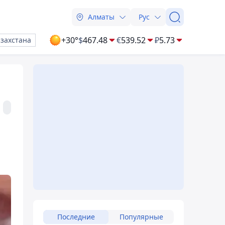
Алматы
Рус
+30°
$
467.48
€
539.52
₽
5.73
азахстана
Последние
Популярные