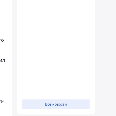
го
ил
да
Все новости