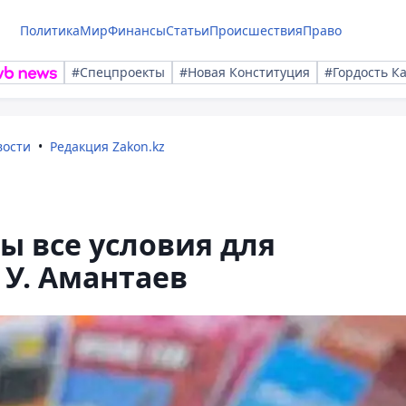
Политика
Мир
Финансы
Статьи
Происшествия
Право
#Спецпроекты
#Новая Конституция
#Гордость К
вости
Редакция Zakon.kz
ы все условия для
 У. Амантаев