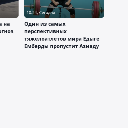
10:54, Сегодня
а на
Один из самых
огноз
перспективных
тяжелоатлетов мира Едыге
Емберды пропустит Азиаду