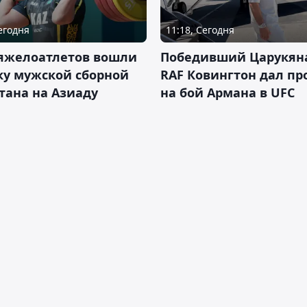
Сегодня
11:18, Сегодня
тяжелоатлетов вошли
Победивший Царукян
ку мужской сборной
RAF Ковингтон дал пр
тана на Азиаду
на бой Армана в UFC