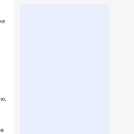
же
ию,
ов