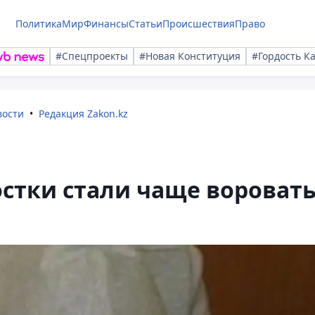
Политика
Мир
Финансы
Статьи
Происшествия
Право
#Спецпроекты
#Новая Конституция
#Гордость К
вости
Редакция Zakon.kz
стки стали чаще вороват