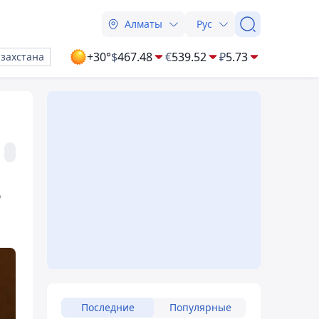
Алматы
Рус
+30°
$
467.48
€
539.52
₽
5.73
азахстана
ь
Последние
Популярные