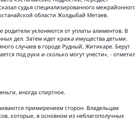
ссказал судья специализированного межрайонног
останайской области Жолдыбай Метаев.
де родители уклоняются от уплаты алиментов. В
енных дел. Затем идет кража имущества детьми.
ного случаев в городе Рудный, Житикаре. Берут
ается под руки и сколько могут унести», - отмети
деньги, иногда спиртное.
нчиваются примирением сторон. Владельцам
ков, которые, в основном из неблагополучных