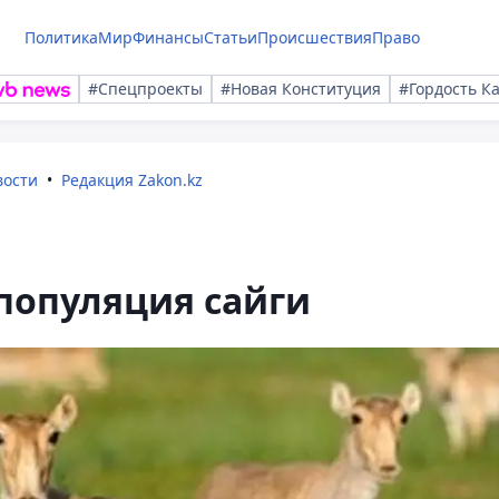
Политика
Мир
Финансы
Статьи
Происшествия
Право
#Спецпроекты
#Новая Конституция
#Гордость К
вости
Редакция Zakon.kz
популяция сайги