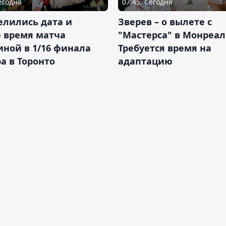
Сегодня
07:45, Сегодня
елились дата и
Зверев – о вылете с
 время матча
"Мастерса" в Монреал
ной в 1/16 финала
Требуется время на
а в Торонто
адаптацию