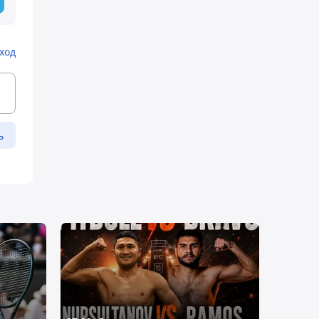
ход
ь