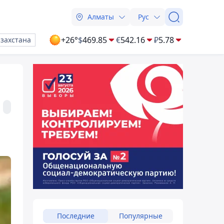
Алматы
Рус
+26°
$
469.85
€
542.16
₽
5.78
азахстана
Последние
Популярные