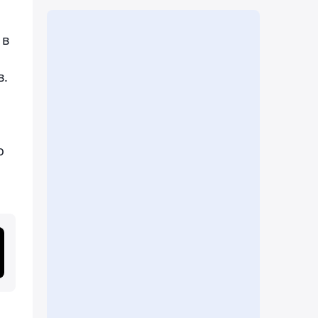
 в
в.
о