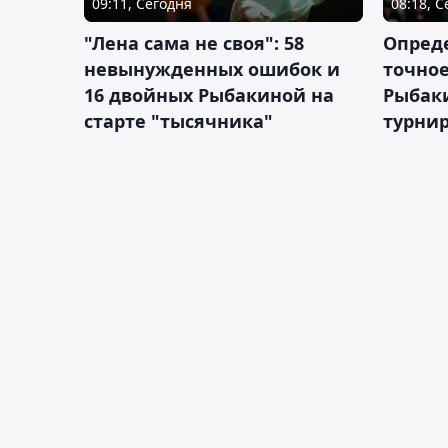
09:11, Сегодня
08:18, 
"Лена сама не своя": 58
Опред
невынужденных ошибок и
точное
16 двойных Рыбакиной на
Рыбаки
старте "тысячника"
турнир