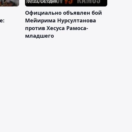
07:23, Сегодня
Официально объявлен бой
е:
Мейирима Нурсултанова
против Хесуса Рамоса-
младшего