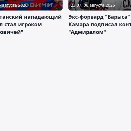
6 августа 2026
23:07, 06 августа 2026
станский нападающий
Экс-форвард "Барыса"
л стал игроком
Камара подписал конт
новичей"
"Адмиралом"