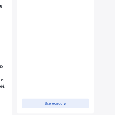
в
я
ых
 и
ей.
Все новости