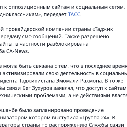
п к оппозиционным сайтам и социальным сетям, 
Одноклассникам», передает
ТАСС
.
ей провайдерской компании страны «Таджик
передачу смс-сообщений. Также разрешено
айты, в частности разблокирована
ба CA-News.
 могла быть связана с тем, что в последнее врем
 активизировали свою деятельность в социальн
зидента Таджикистана Эмомали Рахмона. В то же
 связи Бег Зухуров заявлял, что доступ к сайтам
техническими проблемами, а не действиями власт
Душанбе было запланировано проведение
низатором котором выступила «Группа 24». В
ераторы страны по распоряжению Службы связи