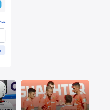
ход
ь