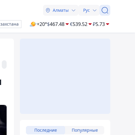
Алматы
Рус
+20°
$
467.48
€
539.52
₽
5.73
азахстана
м
Последние
Популярные