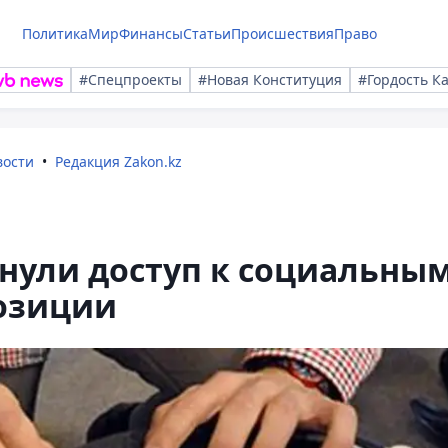
Политика
Мир
Финансы
Статьи
Происшествия
Право
#Спецпроекты
#Новая Конституция
#Гордость К
вости
Редакция Zakon.kz
нули доступ к социальны
позиции