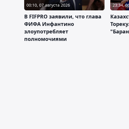
00:10, 07 августа 2026
23:34, 0
В FIFPRO заявили, что глава
Казах
ФИФА Инфантино
Тореку
злоупотребляет
"Бара
полномочиями