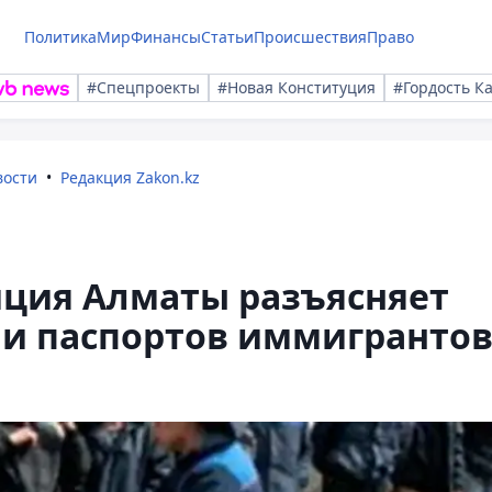
Политика
Мир
Финансы
Статьи
Происшествия
Право
#Спецпроекты
#Новая Конституция
#Гордость К
вости
Редакция Zakon.kz
ция Алматы разъясняет
ии паспортов иммигранто