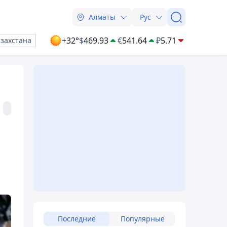
Алматы
Рус
+32°
$
469.93
€
541.64
₽
5.71
азахстана
в
Последние
Популярные