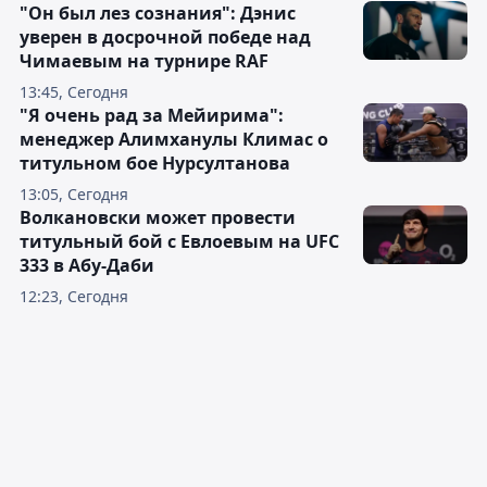
"Он был лез сознания": Дэнис
уверен в досрочной победе над
Чимаевым на турнире RAF
13:45, Сегодня
"Я очень рад за Мейирима":
менеджер Алимханулы Климас о
титульном бое Нурсултанова
13:05, Сегодня
Волкановски может провести
титульный бой с Евлоевым на UFC
333 в Абу-Даби
12:23, Сегодня