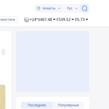
Алматы
Рус
+24°
$
467.48
€
539.52
₽
5.73
азахстана
Последние
Популярные