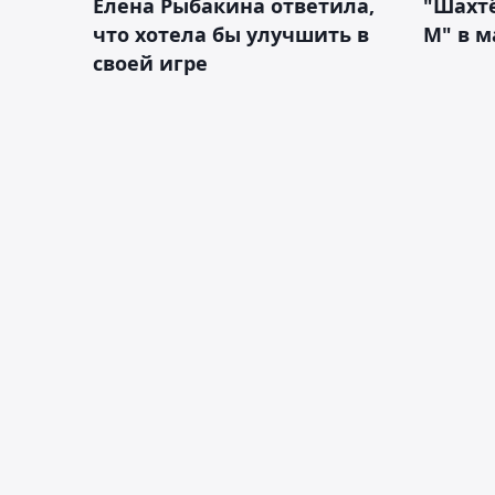
Елена Рыбакина ответила,
"Шахтё
что хотела бы улучшить в
М" в м
своей игре