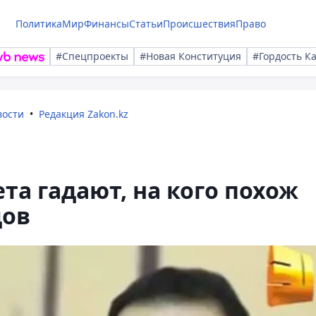
Политика
Мир
Финансы
Статьи
Происшествия
Право
#Спецпроекты
#Новая Конституция
#Гордость К
вости
Редакция Zakon.kz
та гадают, на кого похож
дов