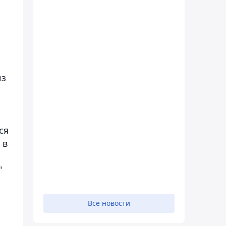
из
ся
 в
"
Все новости