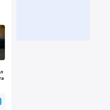
ил
та