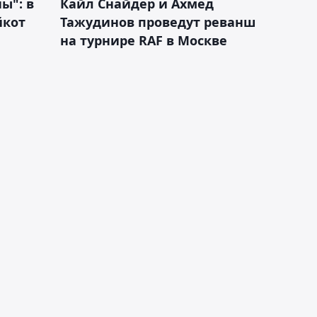
ы": в
Кайл Снайдер и Ахмед
йкот
Тажудинов проведут реванш
на турнире RAF в Москве