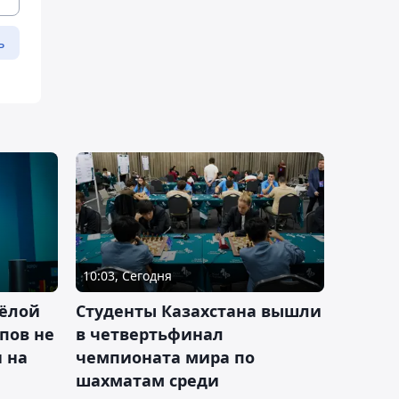
ь
10:03, Сегодня
ёлой
Студенты Казахстана вышли
пов не
в четвертьфинал
н на
чемпионата мира по
шахматам среди