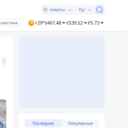
Алматы
Рус
+29°
$
467.48
€
539.52
₽
5.73
азахстана
Последние
Популярные