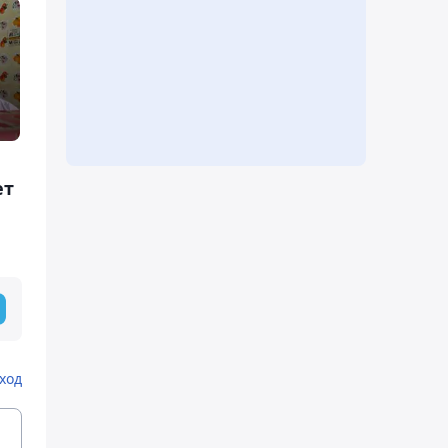
ет
ход