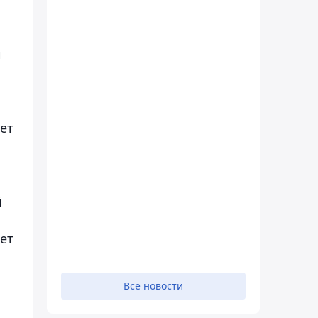
и
ет
й
ет
Все новости