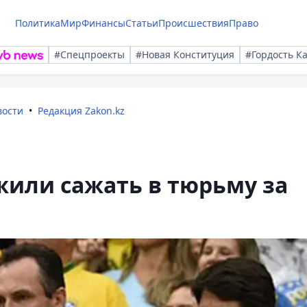
Политика
Мир
Финансы
Статьи
Происшествия
Право
#Спецпроекты
#Новая Конституция
#Гордость К
вости
Редакция Zakon.kz
жили сажать в тюрьму за