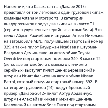
Напомним, что Казахстан на «Дакаре 2015»
представляют три легковых и один грузовой экипаж
команды Astana Motorsports. В категории
внедорожников поедут два экипажа в классе Т1
(серьезно улучшенные серийные автомобили). Это
пилот Айдын Рахимбаев и штурман Антон Николаев
на автомобиле
MINI
, получившем стартовый номер
329; а также пилот Бауыржан Исабаев и штурман
Владимир Демьяненко на автомобиле
Toyota
Overdrive
под стартовым номером 340. В классе Т2
(легковые автомобили с малым отличием от
серийных) выступят пилот Денис Березовский и
штурман Игнат Фальков на автомобиле
Nissan
Patrol
, который получил стартовый номер 392.
В
категории грузовиков (Т4) поедут бронзовый
призер «Дакара-2012» пилот Артур Ардавичус,
штурман Алексей Никижев и механик Даниэль
Козловский на автомобиле
Tatra
под стартовым