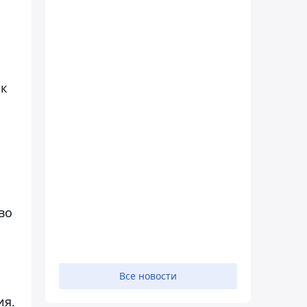
 к
во
Все новости
ия.