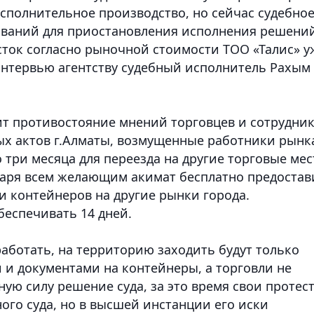
полнительное производство, но сейчас судебно
нований для приостановления исполнения решени
сток согласно рыночной стоимости ТОО «Талис» у
 интервью агентству судебный исполнитель Рахым
т противостояние мнений торговцев и сотрудни
ых актов г.Алматы, возмущенные работники рынк
три месяца для переезда на другие торговые мес
варя всем желающим акимат бесплатно предостав
и контейнеров на другие рынки города.
беспечивать 14 дней.
работать, на территорию заходить будут только
 и документами на контейнеры, а торговли не
онную силу решение суда, за это время свои протес
ого суда, но в высшей инстанции его иски