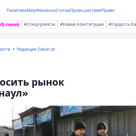
Политика
Мир
Финансы
Статьи
Происшествия
Право
#Спецпроекты
#Новая Конституция
#Гордость К
вости
Редакция Zakon.kz
носить рынок
наул»