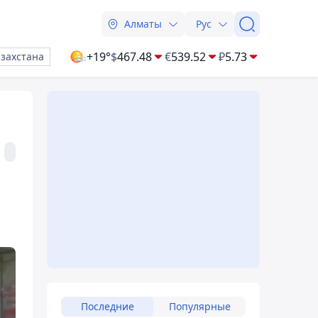
Алматы
Рус
+19°
$
467.48
€
539.52
₽
5.73
азахстана
Последние
Популярные