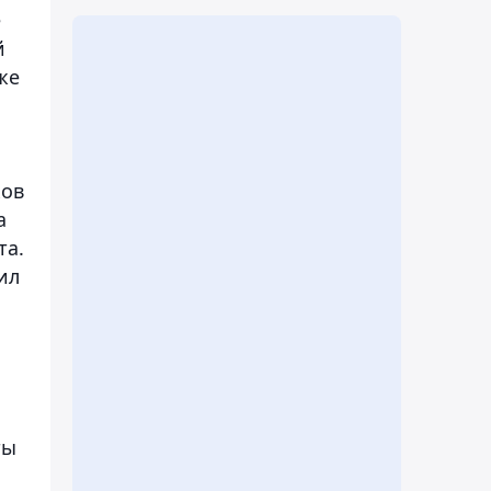
е
й
же
ков
а
та.
ил
ты