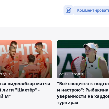
Комментироват
Сегодня
22:03, Сегодня
лся видеообзор матча
"Всё сводится к подго
 лиги "Шахтёр" -
и настрою": Рыбакина 
ий М"
уверенности на хардо
турнирах