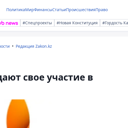
Политика
Мир
Финансы
Статьи
Происшествия
Право
#Спецпроекты
#Новая Конституция
#Гордость К
вости
Редакция Zakon.kz
ают свое участие в