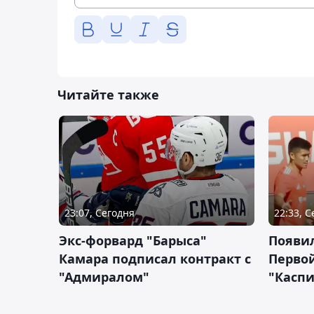
Читайте также
23:07, Сегодня
22:33, 
Экс-форвард "Барыса"
Появи
Камара подписал контракт с
Первой
"Адмиралом"
"Касп