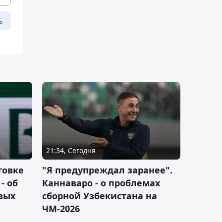
ь
21:34, Сегодня
товке
"Я предупреждал заранее".
- об
Каннаваро - о проблемах
вых
сборной Узбекистана на
ЧМ-2026