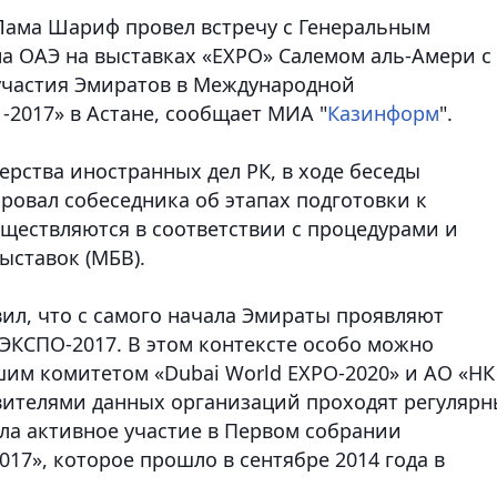
 Лама Шариф провел встречу с Генеральным
а ОАЭ на выставках «ЕХРО» Салемом аль-Амери с
участия Эмиратов в Международной
-2017» в Астане
, сообщает МИА "
Казинформ
".
рства иностранных дел РК, в ходе беседы
овал собеседника об этапах подготовки к
ществляются в соответствии с процедурами и
ыставок (МБВ).
ил, что с самого начала Эмираты проявляют
 ЭКСПО-2017. В этом контексте особо можно
им комитетом «Dubai World EXPO-2020» и АО «НК
вителями данных организаций проходят регулярн
яла активное участие в Первом собрании
17», которое прошло в сентябре 2014 года в