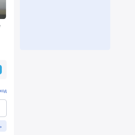
е
ход
ь