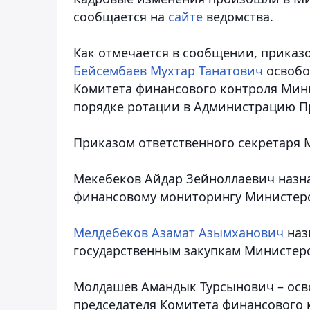
сообщается на
сайте
ведомства.
Как отмечается в сообщении, приказ
Бейсембаев Мухтар Танатович
освобо
Комитета финансового контроля Мини
порядке ротации в Администрацию Пр
Приказом ответственного секретаря 
Мекебеков Айдар Зейноллаевич назна
финансовому мониторингу Министерс
Мелдебеков Азамат Азымханович
наз
государственным закупкам Министерс
Молдашев Амандык Турсынович – осв
председателя Комитета финансового