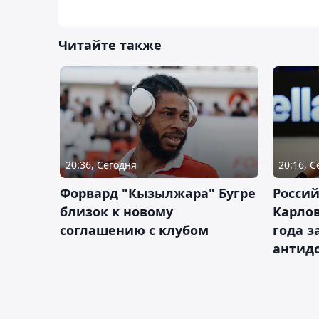
Читайте также
20:36, Сегодня
20:16, 
Форвард "Кызылжара" Бугре
Россий
близок к новому
Карлов
соглашению с клубом
года з
антид