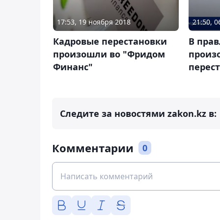
17:53, 19 ноября 2018
21:50, 
Кадровые перестановки
В пра
произошли во "Фридом
произ
Финанс"
перес
Следите за новостями zakon.kz в:
Комментарии
0