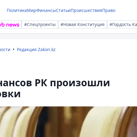
Политика
Мир
Финансы
Статьи
Происшествия
Право
#Спецпроекты
#Новая Конституция
#Гордость К
вости
Редакция Zakon.kz
нансов РК произошли
овки