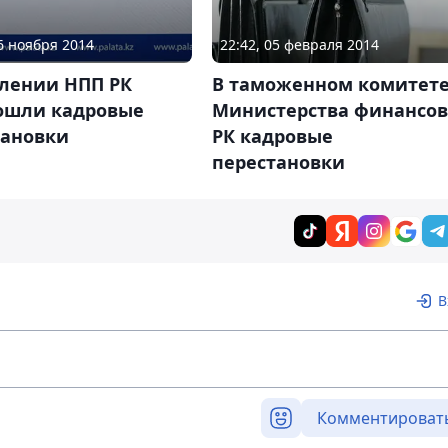
06 ноября 2014
22:42, 05 февраля 2014
влении НПП РК
В таможенном комитет
ошли кадровые
Министерства финансов
тановки
РК кадровые
перестановки
В
Комментироват