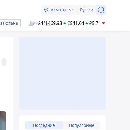
Алматы
Рус
+24°
$
469.93
€
541.64
₽
5.71
азахстана
Последние
Популярные