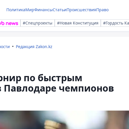
Политика
Мир
Финансы
Статьи
Происшествия
Право
#Спецпроекты
#Новая Конституция
#Гордость К
вости
Редакция Zakon.kz
рнир по быстрым
в Павлодаре чемпионов