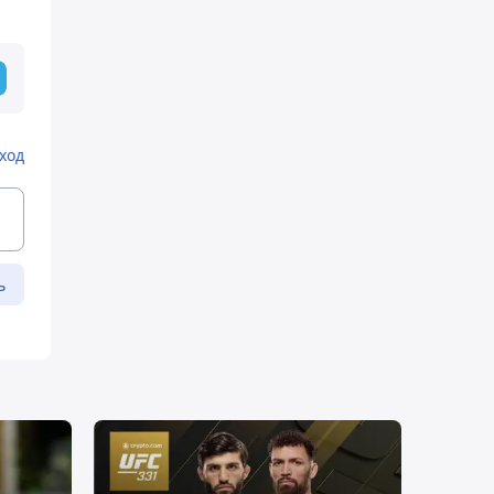
ход
ь