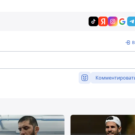
а
В
Комментироват