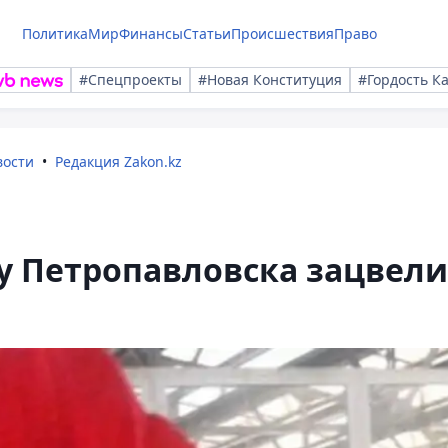
Политика
Мир
Финансы
Статьи
Происшествия
Право
#Спецпроекты
#Новая Конституция
#Гордость К
вости
Редакция Zakon.kz
у Петропавловска зацвели