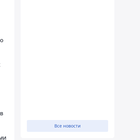
но
х
м
в
Все новости
ыми