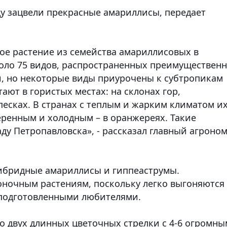
у зацвели прекрасные амариллисы, передает
ное растение из семейства амариллисовых в
коло 75 видов, распространенных преимуществен
, но некоторые виды приурочены к субтропикам
тают в гористых местах: на склонах гор,
песках. В странах с теплым и жарким климатом и
еренным и холодным – в оранжереях. Такие
ду Петропавловска», - рассказал главный агроно
гибридные амариллисы и гиппеаструмы.
ночным растениям, поскольку легко выгоняются 
подготовленными любителями.
до двух длинных цветочных стрелки с 4-6 огромн