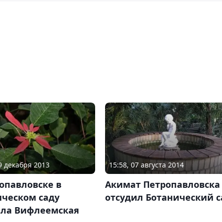
29 декабря 2013
15:58, 07 августа 2014
опавловске в
Акимат Петропавловска
ическом саду
отсудил Ботанический с
ела Вифлеемская