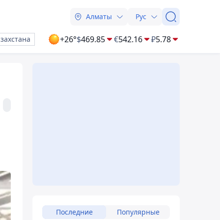
Алматы
Рус
+26°
$
469.85
€
542.16
₽
5.78
азахстана
Последние
Популярные