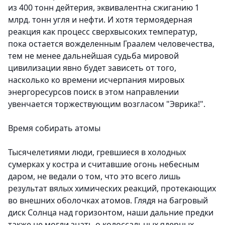
из 400 тонн дейтерия, эквивалентна сжиганию 1
млрд. тонн угля и нефти. И хотя термоядерная
реакция как процесс сверхвысоких температур,
пока остается вожделенным Граалем человечества,
тем не менее дальнейшая судьба мировой
цивилизации явно будет зависеть от того,
насколько ко времени исчерпания мировых
энергоресурсов поиск в этом направлении
увенчается торжествую­щим возгласом "Эврика!".
Время собирать атомы
Тысячелетиями люди, гревшиеся в холодных
сумерках у костра и считавшие огонь небесным
даром, не ведали о том, что это всего лишь
результат вялых химических реакций, протекающих
во внешних оболочках атомов. Глядя на багровый
диск Солнца над горизонтом, наши дальние предки
также не могли знать о колоссальных ядерных