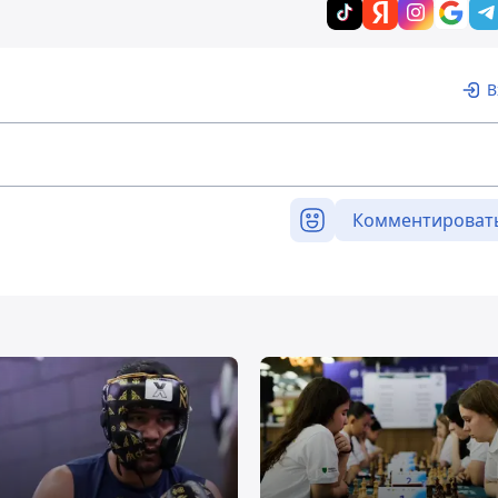
В
Комментироват