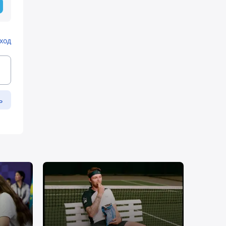
ход
ь