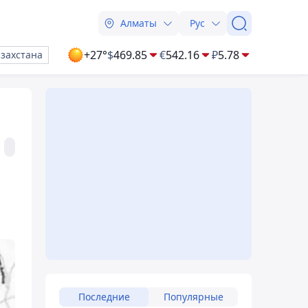
Алматы
Рус
+27°
$
469.85
€
542.16
₽
5.78
азахстана
Последние
Популярные