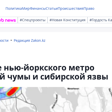
Политика
Мир
Финансы
Статьи
Происшествия
Право
#Спецпроекты
#Новая Конституция
#Гордость К
вости
Редакция Zakon.kz
 нью-йоркского метро
й чумы и сибирской язвы