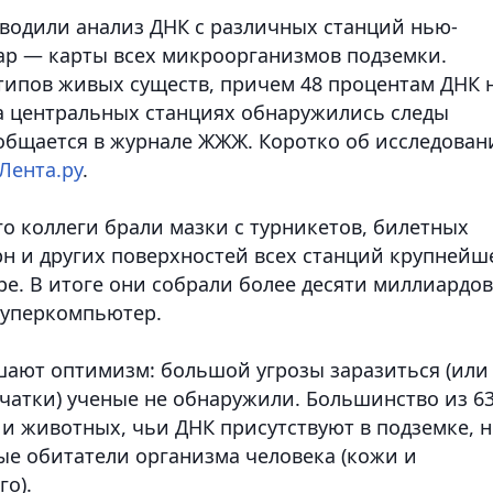
водили анализ ДНК с различных станций нью-
ap — карты всех микроорганизмов подземки.
типов живых существ, причем 48 процентам ДНК 
На центральных станциях обнаружились следы
общается в журнале ЖЖЖ. Коротко об исследован
Лента.ру
.
го коллеги брали мазки с турникетов, билетных
урн и других поверхностей всех станций крупнейш
е. В итоге они собрали более десяти миллиардов
суперкомпьютер.
шают оптимизм: большой угрозы заразиться (или
атки) ученые не обнаружили. Большинство из 6
 и животных, чьи ДНК присутствуют в подземке, н
ые обитатели организма человека (кожи и
о).