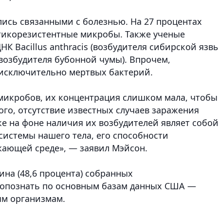
лись связанными с болезнью. На 27 процентах
икорезистентные микробы. Также ученые
К Bacillus anthracis (возбудителя сибирской язвы
 (возбудителя бубонной чумы). Впрочем,
 исключительно мертвых бактерий.
микробов, их концентрация слишком мала, чтобы
ого, отсутствие известных случаев заражения
 на фоне наличия их возбудителей являет собо
системы нашего тела, его способности
жающей среде», — заявил Мэйсон.
на (48,6 процента) собранных
ь опознать по основным базам данных США —
ым организмам.