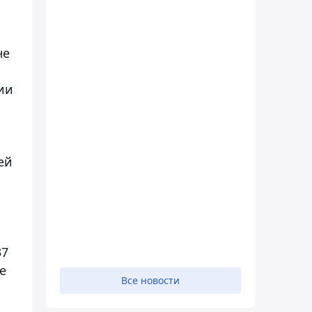
не
ии
ей
37
е
Все новости