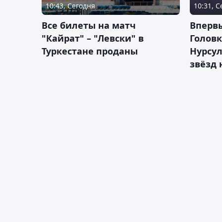
10:43, Сегодня
10:31, 
Все билеты на матч
Вперв
"Кайрат" – "Левски" в
Головк
Туркестане проданы
Нурсул
звёзд 