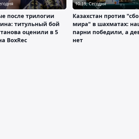
10:19, Сегодня
Сегодня
Казахстан против "сб
ые после трилогии
мира" в шахматах: н
ина: титульный бой
парни победили, а д
танова оценили в 5
нет
на BoxRec