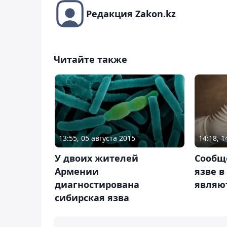
Редакция Zakon.kz
Читайте также
13:55, 05 августа 2015
14:18, 
У двоих жителей
Сообщ
Армении
язве в
диагностирована
являю
сибирская язва